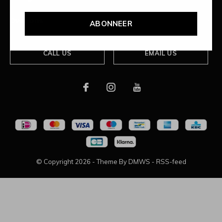
Over ons
ABONNEER
CALL US
EMAIL US
© Copyright
2026
- Theme By
DMWS
-
RSS-feed