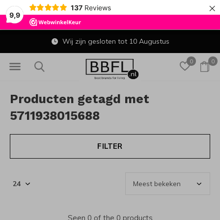
×
137
Reviews
9,9
Wij zijn gesloten tot 10 Augustus
0
0
Producten getagd met
5711938015688
FILTER
Seen 0 of the 0 products