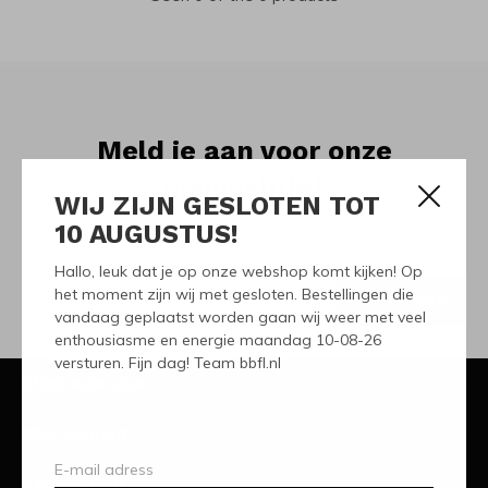
Meld je aan voor onze
nieuwsbrief
WIJ ZIJN GESLOTEN TOT
10 AUGUSTUS!
Ontvang de nieuwste aanbiedingen en promoties
Hallo, leuk dat je op onze webshop komt kijken! Op
het moment zijn wij met gesloten. Bestellingen die
ABONNEER
vandaag geplaatst worden gaan wij weer met veel
enthousiasme en energie maandag 10-08-26
versturen. Fijn dag! Team bbfl.nl
Klantenservice
Mijn account
Categorieën