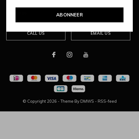
Over ons
ABONNEER
CALL US
EMAIL US
© Copyright
2026
- Theme By
DMWS
-
RSS-feed