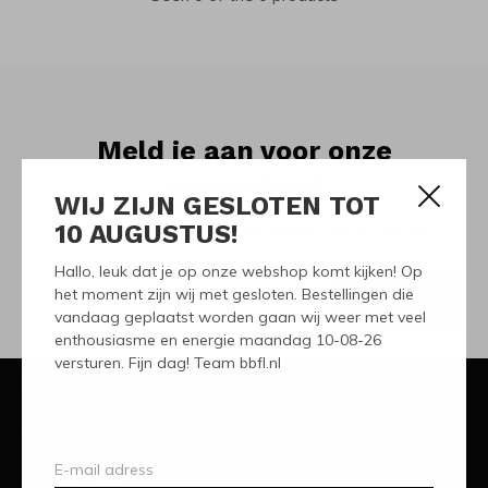
Meld je aan voor onze
nieuwsbrief
WIJ ZIJN GESLOTEN TOT
10 AUGUSTUS!
Ontvang de nieuwste aanbiedingen en promoties
Hallo, leuk dat je op onze webshop komt kijken! Op
het moment zijn wij met gesloten. Bestellingen die
ABONNEER
vandaag geplaatst worden gaan wij weer met veel
enthousiasme en energie maandag 10-08-26
versturen. Fijn dag! Team bbfl.nl
Klantenservice
Mijn account
Categorieën