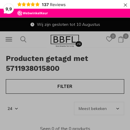
×
137
Reviews
9,9
Wij zijn gesloten tot 10 Augustus
0
0
Producten getagd met
5711938015800
FILTER
Seen 0 of the 0 products