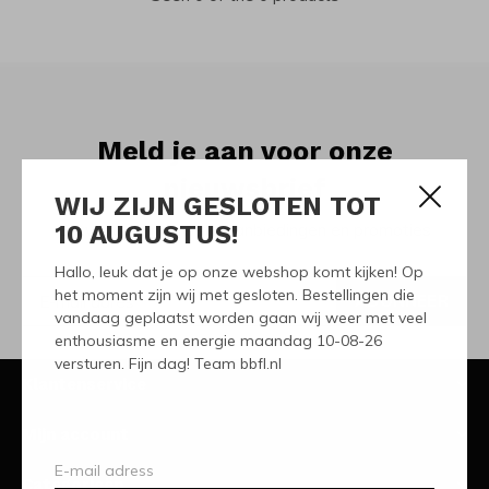
Meld je aan voor onze
nieuwsbrief
WIJ ZIJN GESLOTEN TOT
10 AUGUSTUS!
Ontvang de nieuwste aanbiedingen en promoties
Hallo, leuk dat je op onze webshop komt kijken! Op
het moment zijn wij met gesloten. Bestellingen die
ABONNEER
vandaag geplaatst worden gaan wij weer met veel
enthousiasme en energie maandag 10-08-26
versturen. Fijn dag! Team bbfl.nl
Klantenservice
Mijn account
Categorieën