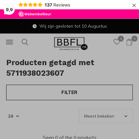
×
137
Reviews
9,9
Wij zijn gesloten tot 10 Augustus
0
0
Producten getagd met
5711938023607
FILTER
Seen 0 of the 0 products