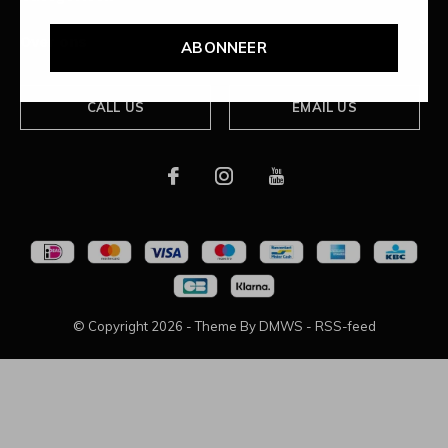
Over ons
ABONNEER
CALL US
EMAIL US
© Copyright
2026
- Theme By
DMWS
-
RSS-feed