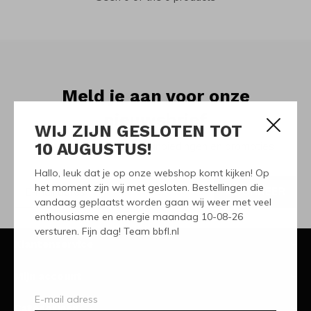
Meld je aan voor onze
nieuwsbrief
WIJ ZIJN GESLOTEN TOT
10 AUGUSTUS!
Ontvang de nieuwste aanbiedingen en promoties
Hallo, leuk dat je op onze webshop komt kijken! Op
het moment zijn wij met gesloten. Bestellingen die
ABONNEER
vandaag geplaatst worden gaan wij weer met veel
enthousiasme en energie maandag 10-08-26
versturen. Fijn dag! Team bbfl.nl
Klantenservice
Mijn account
Categorieën