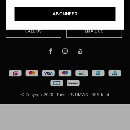
Over ons
ABONNEER
CALL US
EMAIL US
© Copyright
2026
- Theme By
DMWS
-
RSS-feed