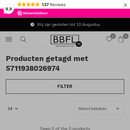
×
137
Reviews
9,9
Wij zijn gesloten tot 10 Augustus
0
0
Producten getagd met
5711938026974
FILTER
Seen 0 of the 0 products