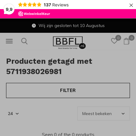
×
137
Reviews
9,9
Wij zijn gesloten tot 10 Augustus
0
0
Producten getagd met
5711938026981
FILTER
Seen 0 of the 0 products