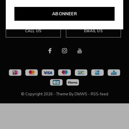
Over ons
ABONNEER
CALL US
EMAIL US
© Copyright
2026
- Theme By
DMWS
-
RSS-feed