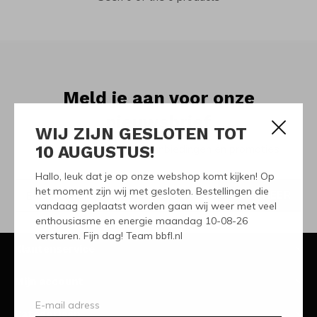
Meld je aan voor onze
nieuwsbrief
WIJ ZIJN GESLOTEN TOT
10 AUGUSTUS!
Ontvang de nieuwste aanbiedingen en promoties
Hallo, leuk dat je op onze webshop komt kijken! Op
het moment zijn wij met gesloten. Bestellingen die
ABONNEER
vandaag geplaatst worden gaan wij weer met veel
enthousiasme en energie maandag 10-08-26
versturen. Fijn dag! Team bbfl.nl
Klantenservice
Mijn account
Categorieën