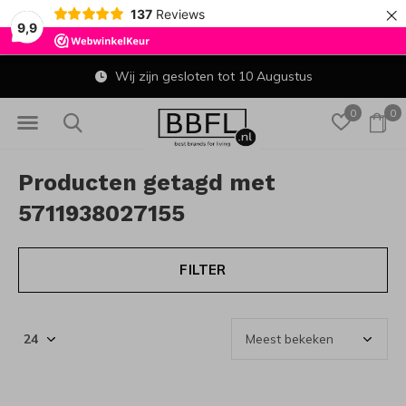
×
137
Reviews
9,9
Wij zijn gesloten tot 10 Augustus
0
0
Producten getagd met
5711938027155
FILTER