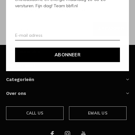
versturen. Fijn dag! Team bbfl.nl
Ontvang de nieuwste aanbiedingen en promoties
ABONNEER
Klantenservice
ABONNEER
Mijn account
Categorieën
Over ons
CALL US
EMAIL US