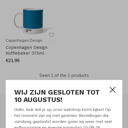
Copenhagen Design
Copenhagen Design
Koffiebeker 375ml
€21,95
Seen 1 of the 1 products
WIJ ZIJN GESLOTEN TOT
10 AUGUSTUS!
Hallo, leuk dat je op onze webshop komt kijken! Op
Meld je aan voor onze
het moment zijn wij met gesloten. Bestellingen die
vandaag geplaatst worden gaan wij weer met veel
nieuwsbrief
enthousiasme en energie maandag 10-08-26