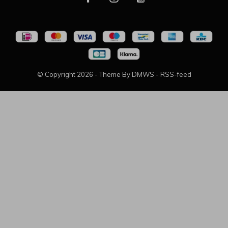
© Copyright
2026
- Theme By
DMWS
-
RSS-feed