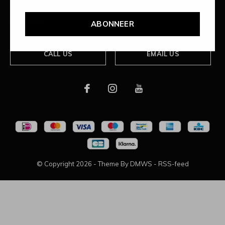
Over ons
ABONNEER
CALL US
EMAIL US
© Copyright
2026
- Theme By
DMWS
-
RSS-feed