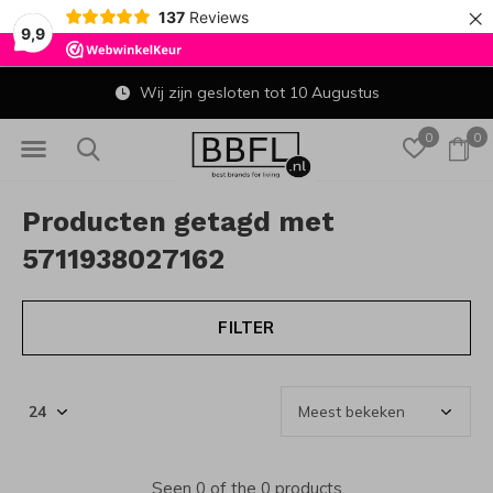
×
137
Reviews
9,9
Wij zijn gesloten tot 10 Augustus
0
0
Producten getagd met
5711938027162
FILTER
Seen 0 of the 0 products