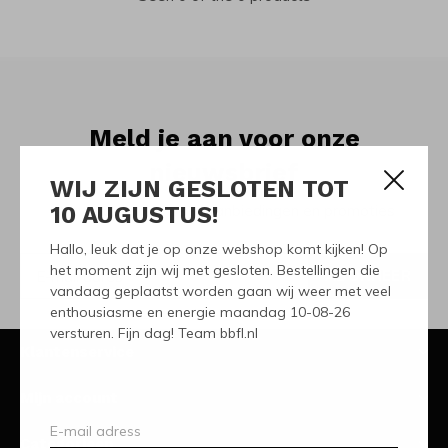
Meld je aan voor onze
nieuwsbrief
WIJ ZIJN GESLOTEN TOT
10 AUGUSTUS!
Ontvang de nieuwste aanbiedingen en promoties
Hallo, leuk dat je op onze webshop komt kijken! Op
het moment zijn wij met gesloten. Bestellingen die
ABONNEER
vandaag geplaatst worden gaan wij weer met veel
enthousiasme en energie maandag 10-08-26
versturen. Fijn dag! Team bbfl.nl
Klantenservice
Mijn account
Categorieën