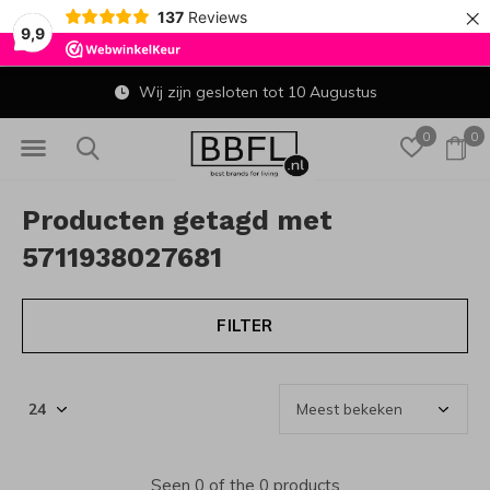
×
137
Reviews
9,9
Wij zijn gesloten tot 10 Augustus
0
0
Producten getagd met
5711938027681
FILTER
Seen 0 of the 0 products