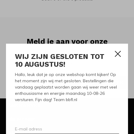
Meld je aan voor onze
nieuwsbrief
WIJ ZIJN GESLOTEN TOT
10 AUGUSTUS!
Ontvang de nieuwste aanbiedingen en promoties
Hallo, leuk dat je op onze webshop komt kijken! Op
het moment zijn wij met gesloten. Bestellingen die
ABONNEER
vandaag geplaatst worden gaan wij weer met veel
enthousiasme en energie maandag 10-08-26
versturen. Fijn dag! Team bbfl.nl
Klantenservice
Mijn account
Categorieën