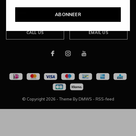
Over ons
ABONNEER
CALL US
EMAIL US
© Copyright
2026
- Theme By
DMWS
-
RSS-feed