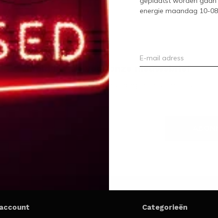
geplaatst worden gaan 
energie maandag 10-08-2
Meld je aan voor onze nieuwsbrief
Ontvang de nieuwste aanbiedingen en promoties
ABON
 account
Categorieën