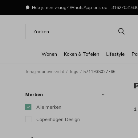
Heb je een vraag? WhatsApp ons op +3162703163
Wonen
Koken & Tafelen
Lifestyle
Pa
Terug naar overzicht
Tags
5711938027766
Merken
Alle merken
1
Copenhagen Design