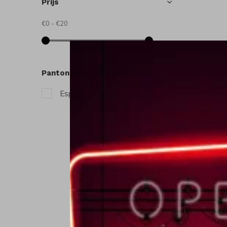
Prijs
€0
-
€20
Pantone
C
Espresso kopjes
(1)
C
E
€