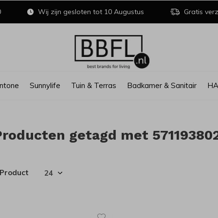
0
Wij zijn gesloten tot 10 Augustus
Gratis verz
ntone
Sunnylife
Tuin & Terras
Badkamer & Sanitair
H
Producten getagd met 57119380
 Product