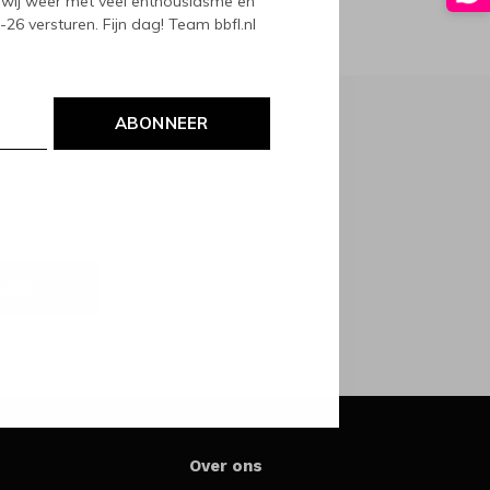
wij weer met veel enthousiasme en
6 versturen. Fijn dag! Team bbfl.nl
ABONNEER
NEER
Over ons