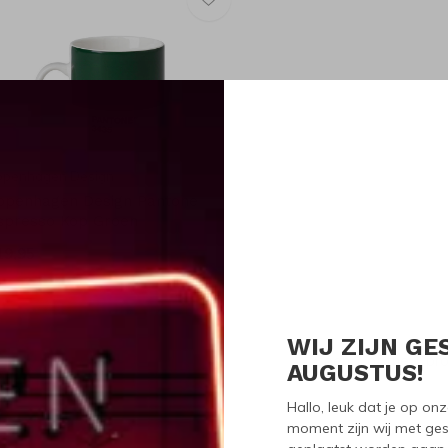
openhagen Design
openhagen Design Pantone
spresso Kop Groen
19,95
WIJ ZIJN GE
Seen 1 of the 1 pr
AUGUSTUS!
Hallo, leuk dat je op o
moment zijn wij met ges