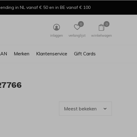
ending in NL vanaf € 50 en in BE vanaf € 100
0
0
inloggen
verlanglijst
winkelwagen
AAN
Merken
Klantenservice
Gift Cards
27766