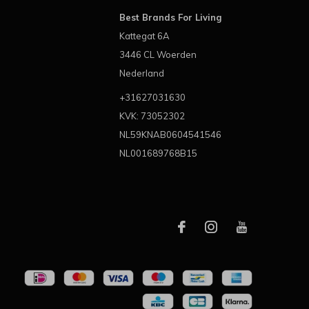
Best Brands For Living
Kattegat 6A
3446 CL Woerden
Nederland
+31627031630
KVK: 73052302
NL59KNAB0604541546
NL001689768B15