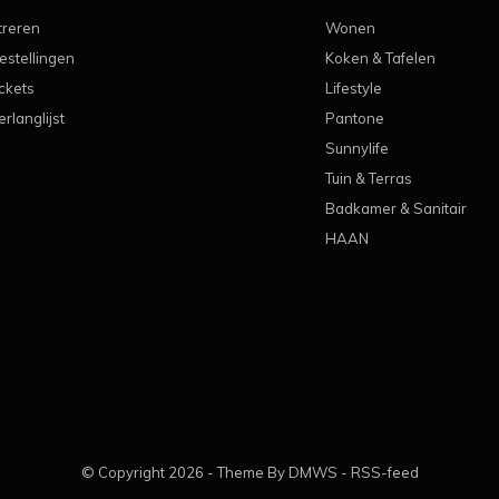
treren
Wonen
estellingen
Koken & Tafelen
ickets
Lifestyle
erlanglijst
Pantone
Sunnylife
Tuin & Terras
Badkamer & Sanitair
HAAN
© Copyright
2026
- Theme By
DMWS
-
RSS-feed