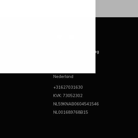
Over ons
Best Brands For Living
Kattegat 6A
3446 CL Woerden
Nederland
+31627031630
KVK: 73052302
NL59KNAB0604541546
NL001689768B15