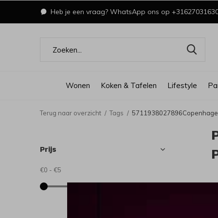
Heb je een vraag? WhatsApp ons op +3162703163
Wonen
Koken & Tafelen
Lifestyle
Pa
Terug naar overzicht
Tags
5711938027896Copenhagen 
Prijs
€0
-
€5
0