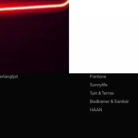
 account
Categorieën
treren
Wonen
estellingen
Koken & Tafelen
ickets
Lifestyle
erlanglijst
Pantone
Sunnylife
Tuin & Terras
Badkamer & Sanitair
HAAN