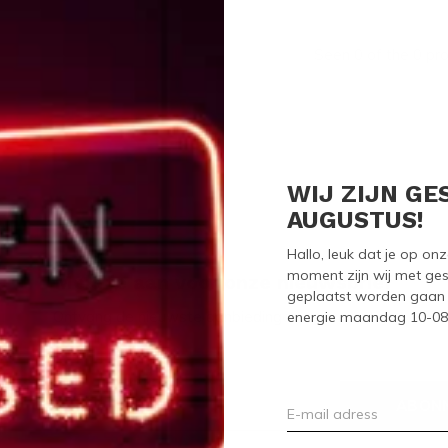
Seen 0 of the 0 pr
WIJ ZIJN GE
AUGUSTUS!
Hallo, leuk dat je op o
moment zijn wij met ges
Meld je aan voor onze nieuwsbrief
geplaatst worden gaan 
Ontvang de nieuwste aanbiedingen en promoties
energie maandag 10-08-2
ABON