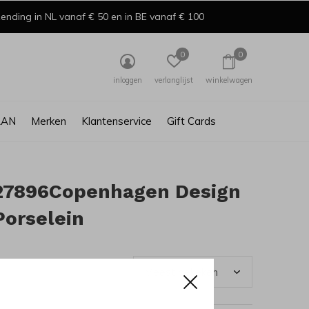
ending in NL vanaf € 50 en in BE vanaf € 100
0
0
inloggen
verlanglijst
winkelwagen
AAN
Merken
Klantenservice
Gift Cards
27896Copenhagen Design
orselein