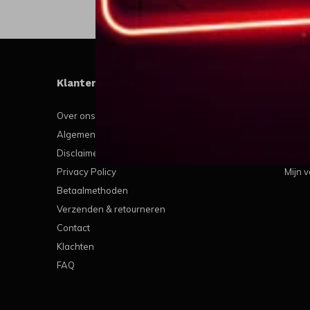
Klantenservice
Mijn
Over ons
Regis
Algemene voorwaarden
Mijn b
Disclaimer
Mijn t
Privacy Policy
Mijn v
Betaalmethoden
Verzenden & retourneren
Contact
Klachten
FAQ