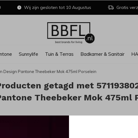
0
Wij zijn gesloten tot 10 Augustus
Gratis verz
ntone
Sunnylife
Tuin & Terras
Badkamer & Sanitair
H
Design Pantone Theebeker Mok 475ml Porselein
Producten getagd met 57119380
Pantone Theebeker Mok 475ml P
 Producten