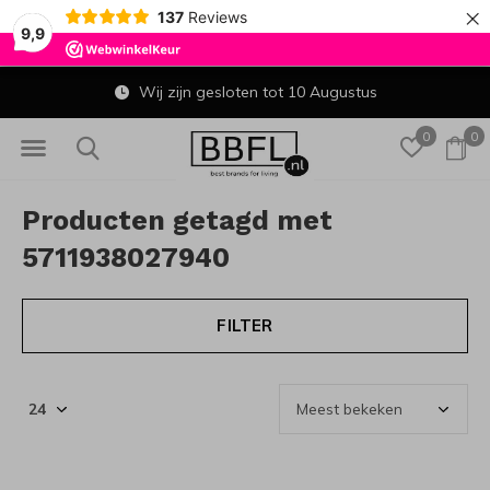
×
137
Reviews
9,9
Wij zijn gesloten tot 10 Augustus
0
0
Producten getagd met
5711938027940
FILTER