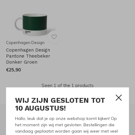
Copenhagen Design
Copenhagen Design
Pantone Theebeker
Donker Groen
€25,90
Seen 1 of the 1 products
WIJ ZIJN GESLOTEN TOT
10 AUGUSTUS!
Hallo, leuk dat je op onze webshop komt kijken! Op
het moment zijn wij met gesloten. Bestellingen die
Meld je aan voor onze
vandaag geplaatst worden gaan wij weer met veel