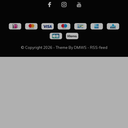
© Copyright
2026
- Theme By
DMWS
-
RSS-feed