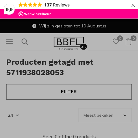
×
137
Reviews
9,9
Wij zijn gesloten tot 10 Augustus
0
0
Producten getagd met
5711938028053
FILTER
Seen 0 of the 0 products