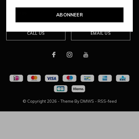
Over ons
ABONNEER
CALL US
EMAIL US
© Copyright
2026
- Theme By
DMWS
-
RSS-feed