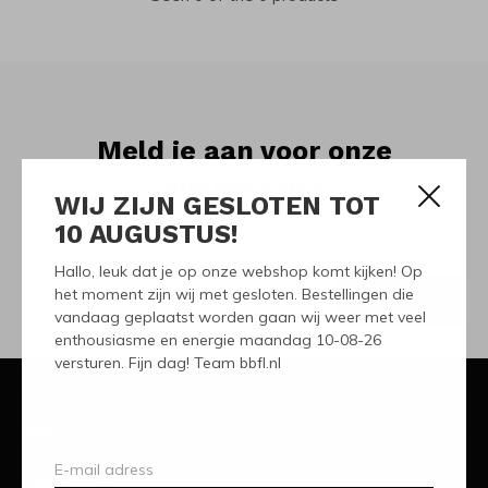
Meld je aan voor onze
nieuwsbrief
WIJ ZIJN GESLOTEN TOT
10 AUGUSTUS!
Ontvang de nieuwste aanbiedingen en promoties
Hallo, leuk dat je op onze webshop komt kijken! Op
het moment zijn wij met gesloten. Bestellingen die
ABONNEER
vandaag geplaatst worden gaan wij weer met veel
enthousiasme en energie maandag 10-08-26
versturen. Fijn dag! Team bbfl.nl
Klantenservice
Mijn account
Categorieën