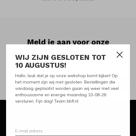
Meld je aan voor onze
nieuwsbrief
WIJ ZIJN GESLOTEN TOT
10 AUGUSTUS!
Ontvang de nieuwste aanbiedingen en promoties
Hallo, leuk dat je op onze webshop komt kijken! Op
het moment zijn wij met gesloten. Bestellingen die
ABONNEER
vandaag geplaatst worden gaan wij weer met veel
enthousiasme en energie maandag 10-08-26
versturen. Fijn dag! Team bbfl.nl
Klantenservice
Mijn account
Categorieën