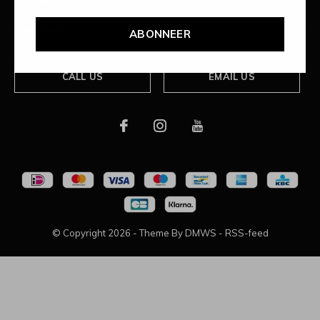
Over ons
ABONNEER
CALL US
EMAIL US
© Copyright
2026
- Theme By
DMWS
-
RSS-feed