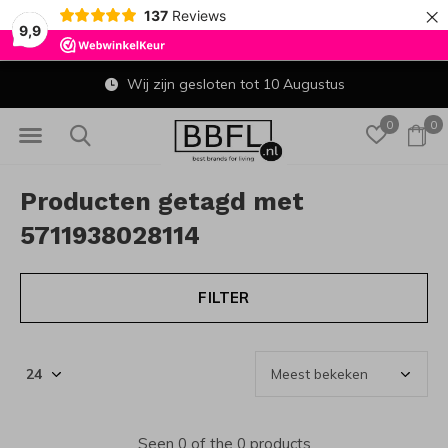
×
137
Reviews
9,9
Wij zijn gesloten tot 10 Augustus
0
0
Producten getagd met
5711938028114
FILTER
Seen 0 of the 0 products