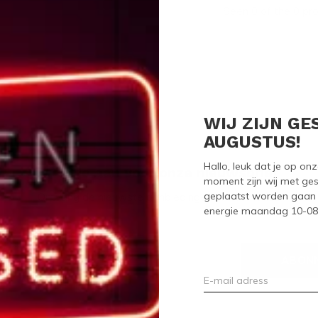
Seen 0 of the 0 pr
WIJ ZIJN GE
AUGUSTUS!
Hallo, leuk dat je op o
Meld je aan voor onze nieuwsbrief
moment zijn wij met ges
geplaatst worden gaan 
Ontvang de nieuwste aanbiedingen en promoties
energie maandag 10-08-2
ABON