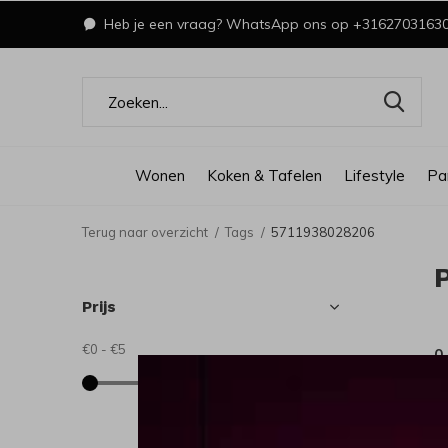
Heb je een vraag? WhatsApp ons op +3162703163
Wonen
Koken & Tafelen
Lifestyle
Pa
Terug naar overzicht
Tags
5711938028206
Prijs
€0
-
€5
0