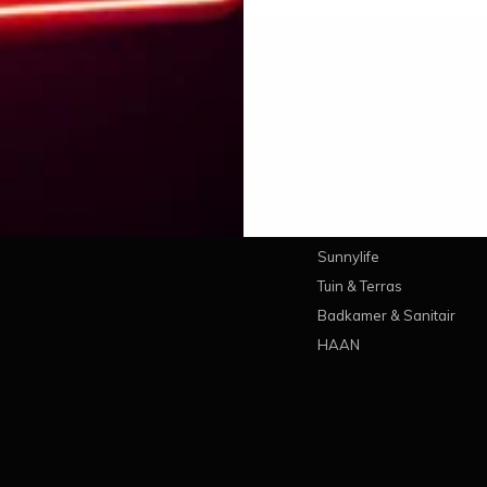
 account
Categorieën
treren
Wonen
estellingen
Koken & Tafelen
ickets
Lifestyle
erlanglijst
Pantone
Sunnylife
Tuin & Terras
Badkamer & Sanitair
HAAN