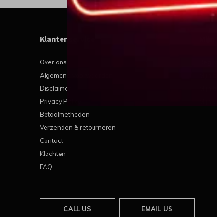
Klantenservice
Mijn
Over ons
Regis
Algemene voorwaarden
Mijn b
Disclaimer
Mijn t
Privacy Policy
Mijn v
Betaalmethoden
Verzenden & retourneren
Contact
Klachten
FAQ
CALL US
EMAIL US