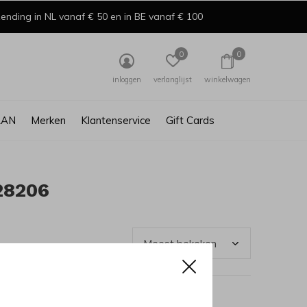
ending in NL vanaf € 50 en in BE vanaf € 100
0
0
inloggen
verlanglijst
winkelwagen
AAN
Merken
Klantenservice
Gift Cards
28206