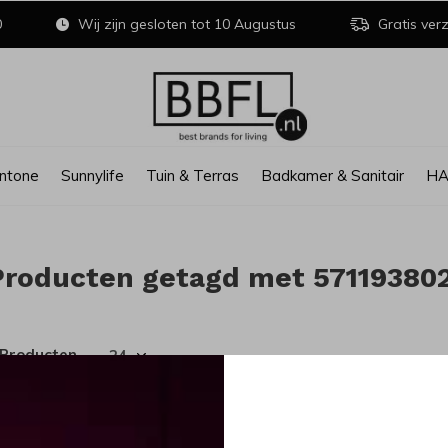
0
Wij zijn gesloten tot 10 Augustus
Gratis verz
ntone
Sunnylife
Tuin & Terras
Badkamer & Sanitair
H
Producten getagd met 57119380
 Producten