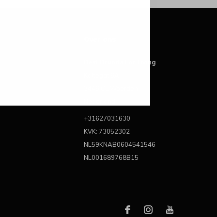
Over ons
Best Brands For Living
Kattegat 6A
3446 CL Woerden
Nederland
+31627031630
KVK: 73052302
NL59KNAB0604541546
NL001689768B15