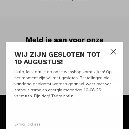
Meld je aan voor onze
nieuwsbrief
WIJ ZIJN GESLOTEN TOT
10 AUGUSTUS!
Ontvang de nieuwste aanbiedingen en promoties
Hallo, leuk dat je op onze webshop komt kijken! Op
het moment zijn wij met gesloten. Bestellingen die
ABONNEER
vandaag geplaatst worden gaan wij weer met veel
enthousiasme en energie maandag 10-08-26
versturen. Fijn dag! Team bbfl.nl
Klantenservice
Mijn account
Categorieën