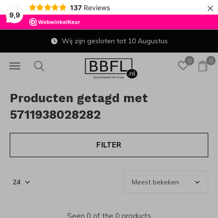
×
137
Reviews
9,9
Wij zijn gesloten tot 10 Augustus
0
0
Producten getagd met
5711938028282
FILTER
Seen 0 of the 0 products