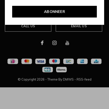
Over ons
ABONNEER
CALL US
EMAIL US
© Copyright
2026
- Theme By
DMWS
-
RSS-feed