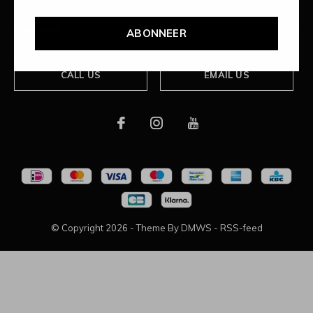
Over ons
ABONNEER
CALL US
EMAIL US
© Copyright
2026
- Theme By
DMWS
-
RSS-feed