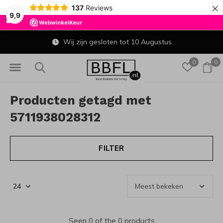
×
137
Reviews
9,9
Wij zijn gesloten tot 10 Augustus
0
0
Producten getagd met
5711938028312
FILTER
Seen 0 of the 0 products