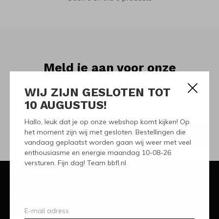
Meld je aan voor onze
nieuwsbrief
WIJ ZIJN GESLOTEN TOT
10 AUGUSTUS!
Ontvang de nieuwste aanbiedingen en promoties
Hallo, leuk dat je op onze webshop komt kijken! Op
het moment zijn wij met gesloten. Bestellingen die
ABONNEER
vandaag geplaatst worden gaan wij weer met veel
enthousiasme en energie maandag 10-08-26
versturen. Fijn dag! Team bbfl.nl
Klantenservice
Mijn account
Categorieën