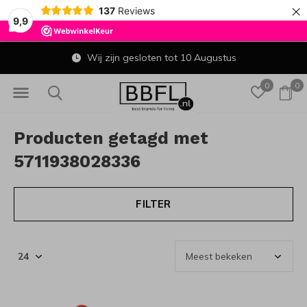
×
137
Reviews
9,9
Wij zijn gesloten tot 10 Augustus
0
0
Producten getagd met
5711938028336
FILTER