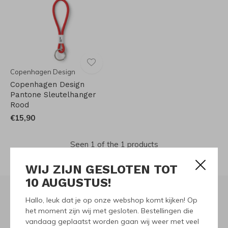
Copenhagen Design
Copenhagen Design
Pantone Sleutelhanger
Rood
€15,90
Seen 1 of the 1 products
WIJ ZIJN GESLOTEN TOT
10 AUGUSTUS!
Hallo, leuk dat je op onze webshop komt kijken! Op
het moment zijn wij met gesloten. Bestellingen die
Meld je aan voor onze
vandaag geplaatst worden gaan wij weer met veel