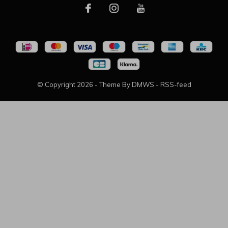
© Copyright
2026
- Theme By
DMWS
-
RSS-feed