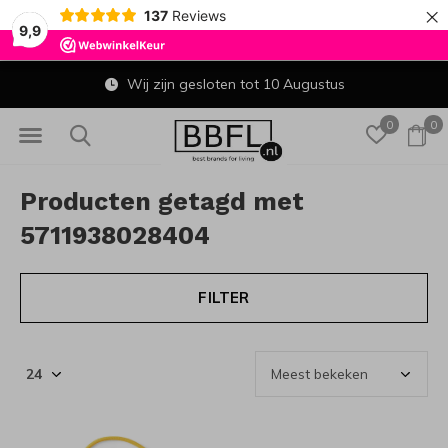
×
137
Reviews
9,9
Wij zijn gesloten tot 10 Augustus
0
0
Producten getagd met
5711938028404
FILTER