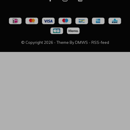
© Copyright
2026
- Theme By
DMWS
-
RSS-feed