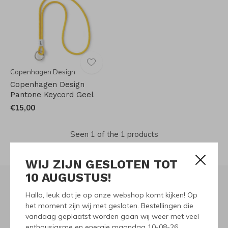
Copenhagen Design
Copenhagen Design
Pantone Keycord Geel
€15,00
Seen 1 of the 1 products
WIJ ZIJN GESLOTEN TOT
10 AUGUSTUS!
Hallo, leuk dat je op onze webshop komt kijken! Op
Meld je aan voor onze
het moment zijn wij met gesloten. Bestellingen die
vandaag geplaatst worden gaan wij weer met veel
nieuwsbrief
enthousiasme en energie maandag 10-08-26