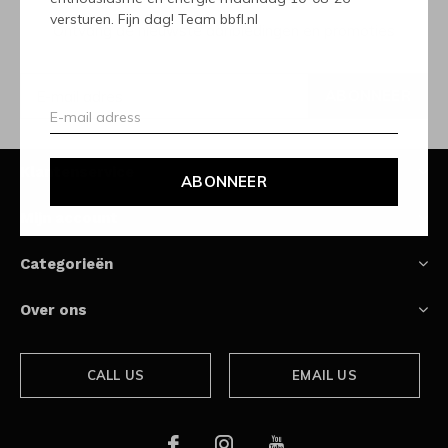
versturen. Fijn dag! Team bbfl.nl
Ontvang de nieuwste aanbiedingen en promoties
ABONNEER
Klantenservice
ABONNEER
Mijn account
Categorieën
Over ons
CALL US
EMAIL US