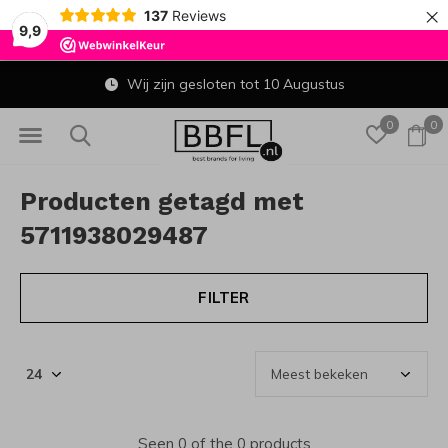
×
137
Reviews
9,9
Wij zijn gesloten tot 10 Augustus
0
0
Producten getagd met
5711938029487
FILTER
Seen 0 of the 0 products