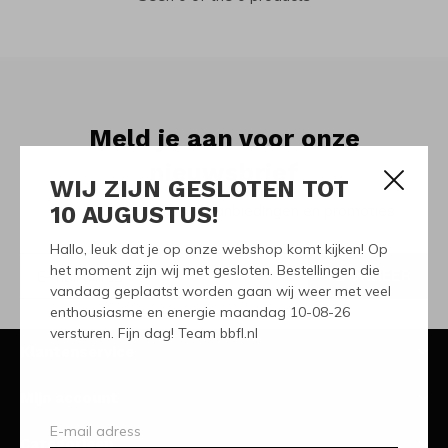
Meld je aan voor onze
nieuwsbrief
WIJ ZIJN GESLOTEN TOT
10 AUGUSTUS!
Ontvang de nieuwste aanbiedingen en promoties
Hallo, leuk dat je op onze webshop komt kijken! Op
het moment zijn wij met gesloten. Bestellingen die
ABONNEER
vandaag geplaatst worden gaan wij weer met veel
enthousiasme en energie maandag 10-08-26
versturen. Fijn dag! Team bbfl.nl
Klantenservice
Mijn account
Categorieën