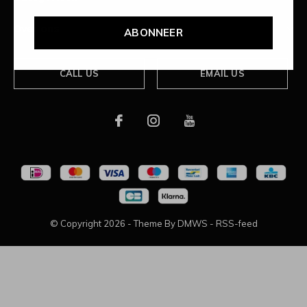
Over ons
ABONNEER
CALL US
EMAIL US
© Copyright
2026
- Theme By
DMWS
-
RSS-feed