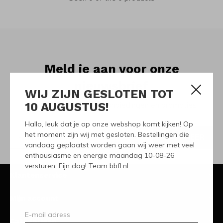
Meld je aan voor onze
nieuwsbrief
WIJ ZIJN GESLOTEN TOT
10 AUGUSTUS!
Ontvang de nieuwste aanbiedingen en promoties
Hallo, leuk dat je op onze webshop komt kijken! Op
het moment zijn wij met gesloten. Bestellingen die
ABONNEER
vandaag geplaatst worden gaan wij weer met veel
enthousiasme en energie maandag 10-08-26
versturen. Fijn dag! Team bbfl.nl
Klantenservice
Mijn account
Categorieën