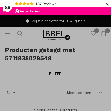
×
137
Reviews
9,9
Wij zijn gesloten tot 10 Augustus
0
0
Producten getagd met
5711938029548
FILTER
Seen 0 of the 0 products