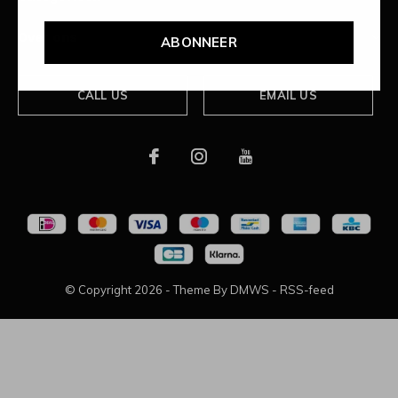
Over ons
ABONNEER
CALL US
EMAIL US
© Copyright
2026
- Theme By
DMWS
-
RSS-feed