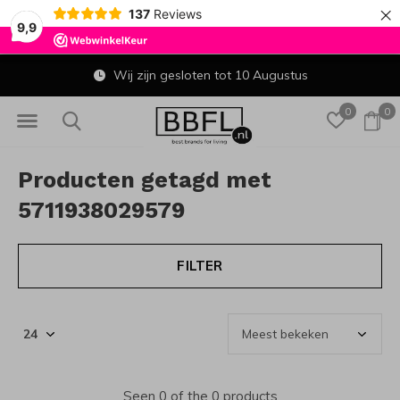
×
137
Reviews
9,9
Wij zijn gesloten tot 10 Augustus
0
0
Producten getagd met
5711938029579
FILTER
Seen 0 of the 0 products