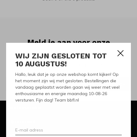
Meld je aan voor onze
nieuwsbrief
WIJ ZIJN GESLOTEN TOT
10 AUGUSTUS!
Ontvang de nieuwste aanbiedingen en promoties
Hallo, leuk dat je op onze webshop komt kijken! Op
het moment zijn wij met gesloten. Bestellingen die
ABONNEER
vandaag geplaatst worden gaan wij weer met veel
enthousiasme en energie maandag 10-08-26
versturen. Fijn dag! Team bbfl.nl
Klantenservice
Mijn account
Categorieën