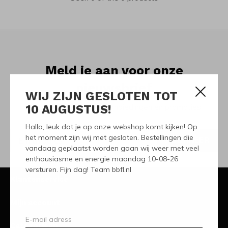
Meld je aan voor onze
nieuwsbrief
WIJ ZIJN GESLOTEN TOT
10 AUGUSTUS!
Ontvang de nieuwste aanbiedingen en promoties
Hallo, leuk dat je op onze webshop komt kijken! Op
het moment zijn wij met gesloten. Bestellingen die
ABONNEER
vandaag geplaatst worden gaan wij weer met veel
enthousiasme en energie maandag 10-08-26
versturen. Fijn dag! Team bbfl.nl
Klantenservice
Mijn account
Categorieën