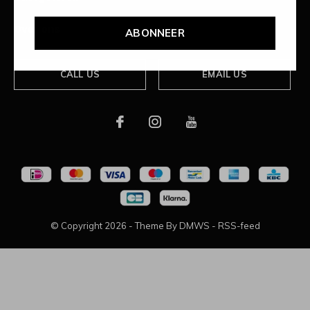
Over ons
ABONNEER
CALL US
EMAIL US
© Copyright
2026
- Theme By
DMWS
-
RSS-feed