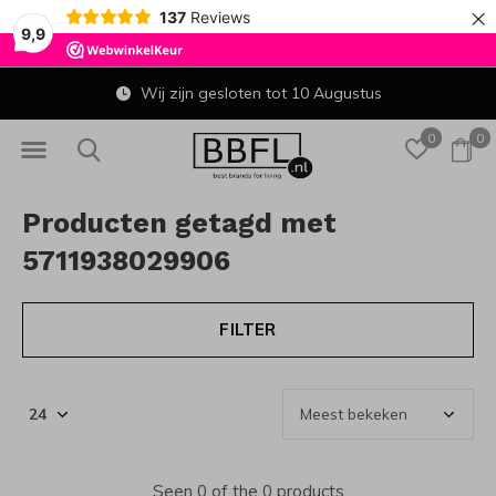
×
137
Reviews
9,9
Wij zijn gesloten tot 10 Augustus
0
0
Producten getagd met
5711938029906
FILTER
Seen 0 of the 0 products