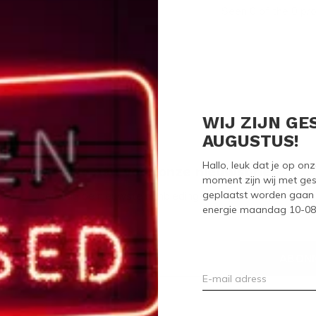
Seen 0 of the 0 pr
WIJ ZIJN GE
AUGUSTUS!
Hallo, leuk dat je op o
Meld je aan voor onze nieuwsbrief
moment zijn wij met ges
geplaatst worden gaan 
Ontvang de nieuwste aanbiedingen en promoties
energie maandag 10-08-2
ABON