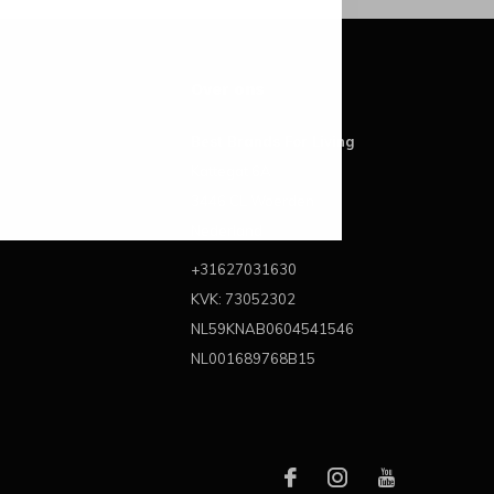
Over ons
Best Brands For Living
Kattegat 6A
3446 CL Woerden
Nederland
+31627031630
KVK: 73052302
NL59KNAB0604541546
NL001689768B15