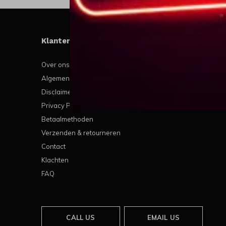
Klantenservice
Mijn
Over ons
Regis
Algemene voorwaarden
Mijn b
Disclaimer
Mijn t
Privacy Policy
Mijn v
Betaalmethoden
Verzenden & retourneren
Contact
Klachten
FAQ
CALL US
EMAIL US