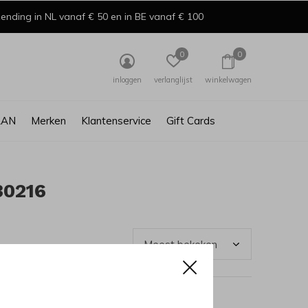
ending in NL vanaf € 50 en in BE vanaf € 100
0
0
inloggen
verlanglijst
winkelwagen
AAN
Merken
Klantenservice
Gift Cards
30216