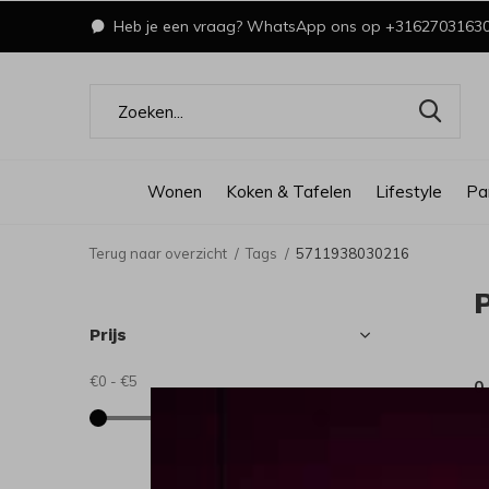
Heb je een vraag? WhatsApp ons op +3162703163
Wonen
Koken & Tafelen
Lifestyle
Pa
Terug naar overzicht
Tags
5711938030216
Prijs
€0
-
€5
0