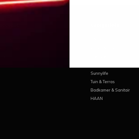
 account
Categorieën
treren
Wonen
estellingen
Koken & Tafelen
ickets
Lifestyle
erlanglijst
Pantone
Sunnylife
Tuin & Terras
Badkamer & Sanitair
HAAN