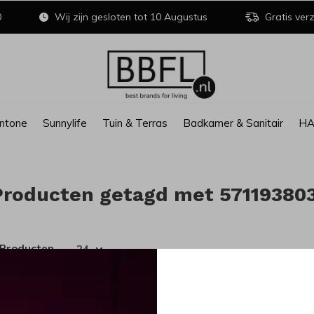
0
Wij zijn gesloten tot 10 Augustus
Gratis verz
ntone
Sunnylife
Tuin & Terras
Badkamer & Sanitair
H
Producten getagd met 57119380
 Producten