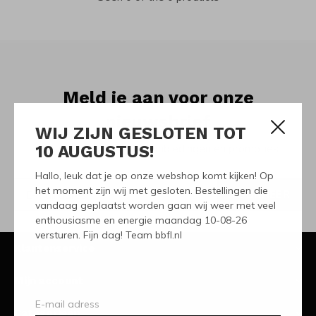
Meld je aan voor onze
nieuwsbrief
WIJ ZIJN GESLOTEN TOT
10 AUGUSTUS!
Ontvang de nieuwste aanbiedingen en promoties
Hallo, leuk dat je op onze webshop komt kijken! Op
het moment zijn wij met gesloten. Bestellingen die
ABONNEER
vandaag geplaatst worden gaan wij weer met veel
enthousiasme en energie maandag 10-08-26
versturen. Fijn dag! Team bbfl.nl
Klantenservice
Mijn account
Categorieën