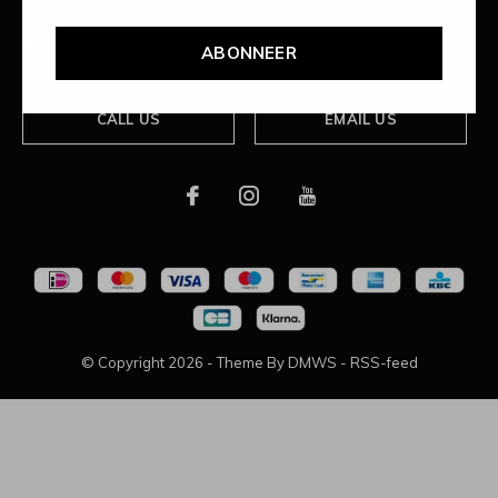
Over ons
ABONNEER
CALL US
EMAIL US
© Copyright
2026
- Theme By
DMWS
-
RSS-feed