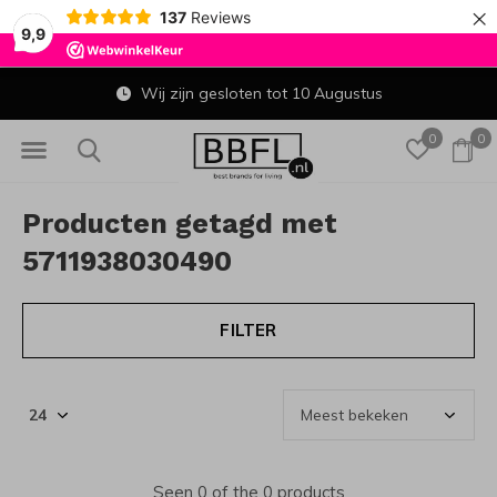
×
137
Reviews
9,9
Wij zijn gesloten tot 10 Augustus
0
0
Producten getagd met
5711938030490
FILTER
Seen 0 of the 0 products