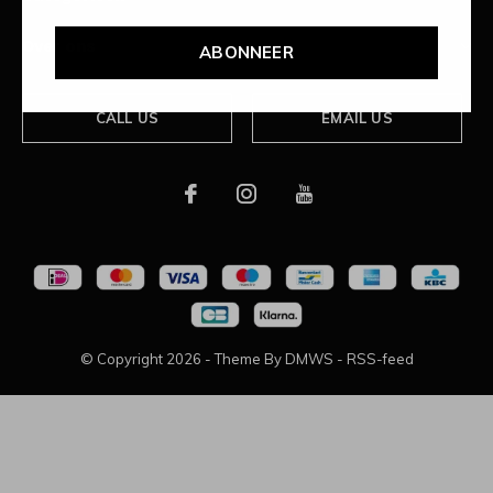
Over ons
ABONNEER
CALL US
EMAIL US
© Copyright
2026
- Theme By
DMWS
-
RSS-feed