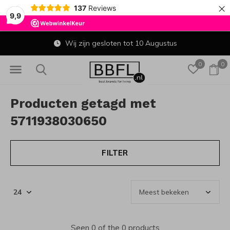
×
137
Reviews
9,9
Wij zijn gesloten tot 10 Augustus
0
0
Producten getagd met
5711938030650
FILTER
Seen 0 of the 0 products