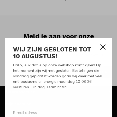
Meld je aan voor onze
nieuwsbrief
WIJ ZIJN GESLOTEN TOT
10 AUGUSTUS!
Ontvang de nieuwste aanbiedingen en promoties
Hallo, leuk dat je op onze webshop komt kijken! Op
het moment zijn wij met gesloten. Bestellingen die
ABONNEER
vandaag geplaatst worden gaan wij weer met veel
enthousiasme en energie maandag 10-08-26
versturen. Fijn dag! Team bbfl.nl
Klantenservice
Mijn account
Categorieën