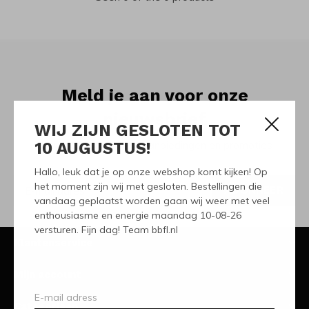
Meld je aan voor onze
nieuwsbrief
WIJ ZIJN GESLOTEN TOT
10 AUGUSTUS!
Ontvang de nieuwste aanbiedingen en promoties
Hallo, leuk dat je op onze webshop komt kijken! Op
het moment zijn wij met gesloten. Bestellingen die
ABONNEER
vandaag geplaatst worden gaan wij weer met veel
enthousiasme en energie maandag 10-08-26
versturen. Fijn dag! Team bbfl.nl
Klantenservice
Mijn account
Categorieën