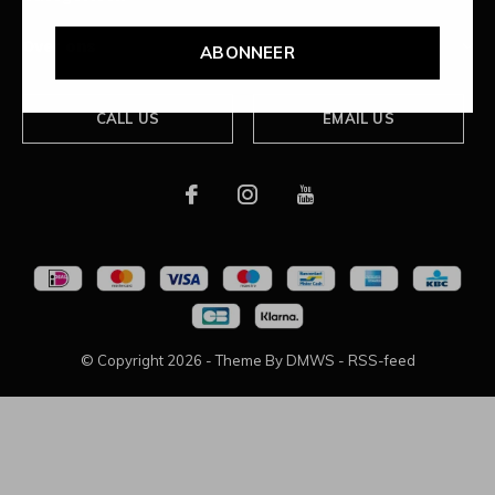
Over ons
ABONNEER
CALL US
EMAIL US
© Copyright
2026
- Theme By
DMWS
-
RSS-feed