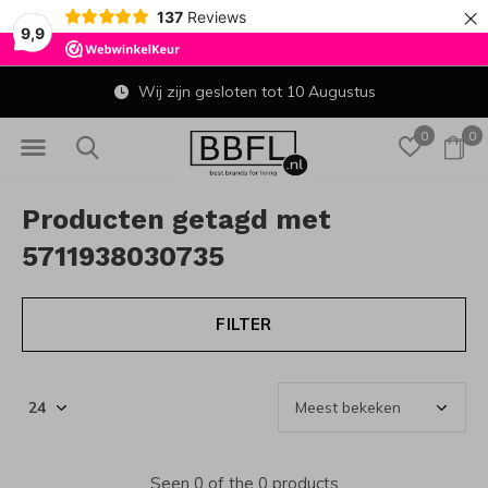
×
137
Reviews
9,9
Wij zijn gesloten tot 10 Augustus
0
0
Producten getagd met
5711938030735
FILTER
Seen 0 of the 0 products