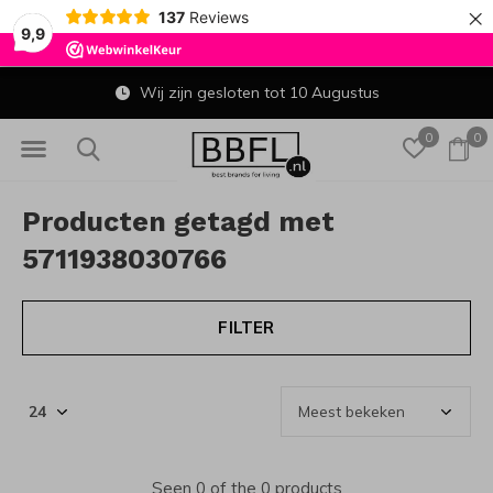
×
137
Reviews
9,9
Wij zijn gesloten tot 10 Augustus
0
0
Producten getagd met
5711938030766
FILTER
Seen 0 of the 0 products