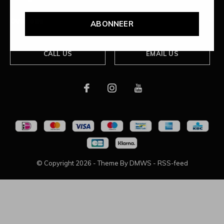
Over ons
ABONNEER
CALL US
EMAIL US
© Copyright
2026
- Theme By
DMWS
-
RSS-feed