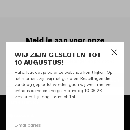
Meld je aan voor onze
nieuwsbrief
WIJ ZIJN GESLOTEN TOT
10 AUGUSTUS!
Ontvang de nieuwste aanbiedingen en promoties
Hallo, leuk dat je op onze webshop komt kijken! Op
het moment zijn wij met gesloten. Bestellingen die
ABONNEER
vandaag geplaatst worden gaan wij weer met veel
enthousiasme en energie maandag 10-08-26
versturen. Fijn dag! Team bbfl.nl
Klantenservice
Mijn account
Categorieën