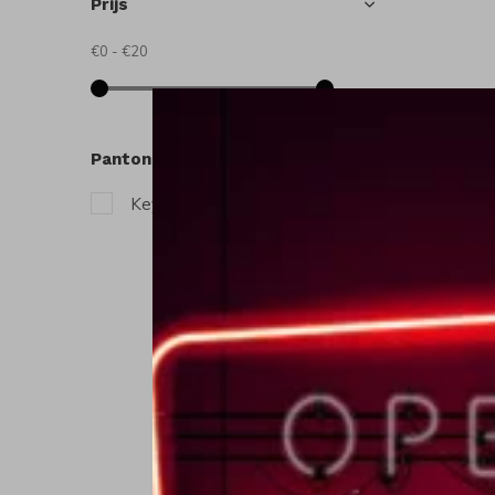
Prijs
€0
-
€20
Pantone
C
Keycord klein
(1)
C
S
€