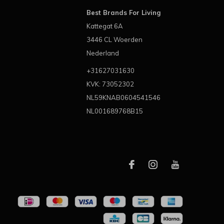
Best Brands For Living
Kattegat 6A
3446 CL Woerden
Nederland
+31627031630
KVK: 73052302
NL59KNAB0604541546
NL001689768B15