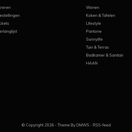
treren
Wonen
estellingen
Koken & Tafelen
ickets
Lifestyle
erlanglijst
Pantone
Sunnylife
Tuin & Terras
Badkamer & Sanitair
HAAN
© Copyright
2026
- Theme By
DMWS
-
RSS-feed