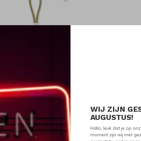
openhagen Design
openhagen Design Pantone
leutelhanger Goud
15,90
WIJ ZIJN GE
Seen 1 of the 1 pr
AUGUSTUS!
Hallo, leuk dat je op o
moment zijn wij met ges