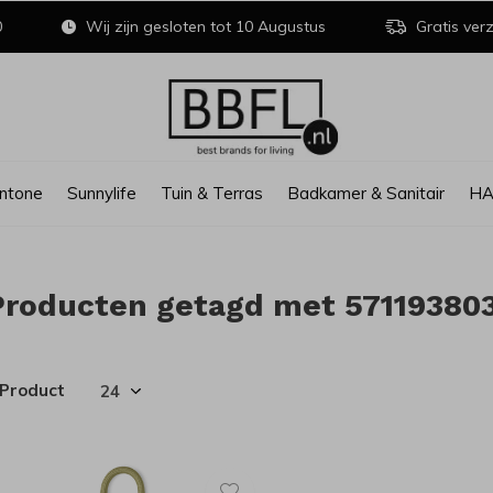
0
Wij zijn gesloten tot 10 Augustus
Gratis verz
ntone
Sunnylife
Tuin & Terras
Badkamer & Sanitair
H
Producten getagd met 57119380
 Product