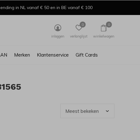
ending in NL vanaf € 50 en in BE vanaf € 100
0
0
inloggen
verlanglijst
winkelwagen
AAN
Merken
Klantenservice
Gift Cards
31565