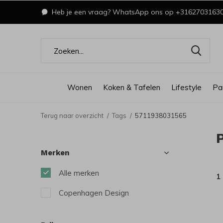
Heb je een vraag? WhatsApp ons op +3162703163
Wonen
Koken & Tafelen
Lifestyle
Pa
Terug naar overzicht
Tags
5711938031565
Merken
Alle merken
1
Copenhagen Design