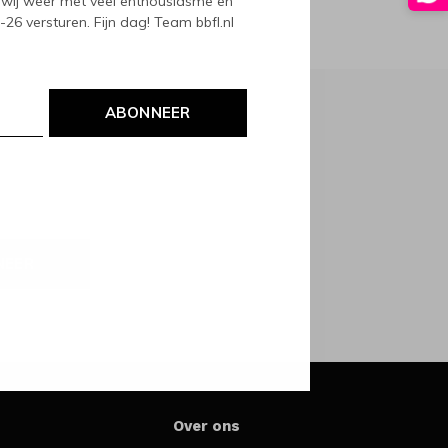
wij weer met veel enthousiasme en
6 versturen. Fijn dag! Team bbfl.nl
ABONNEER
NEER
Over ons