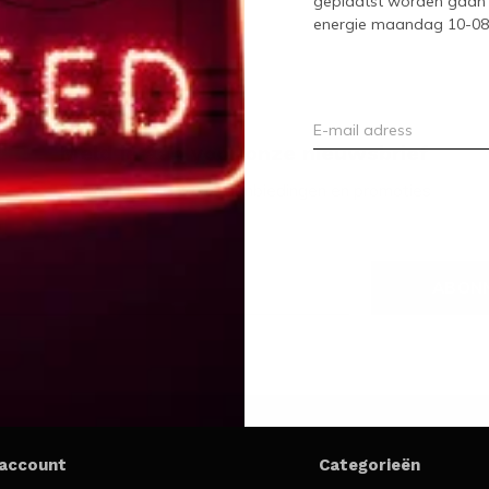
geplaatst worden gaan 
energie maandag 10-08-2
Meld je aan voor onze nieuwsbrief
Ontvang de nieuwste aanbiedingen en promoties
ABON
 account
Categorieën