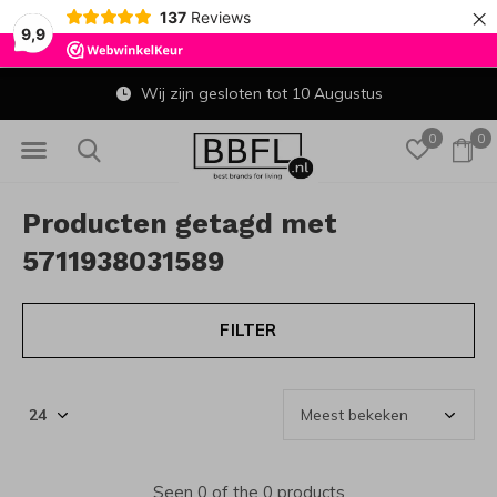
×
137
Reviews
9,9
Wij zijn gesloten tot 10 Augustus
0
0
Producten getagd met
5711938031589
FILTER
Seen 0 of the 0 products