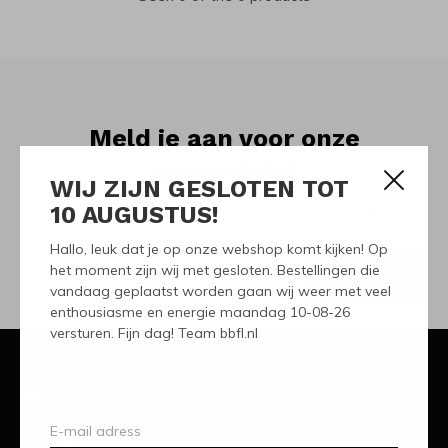
Meld je aan voor onze
nieuwsbrief
WIJ ZIJN GESLOTEN TOT
10 AUGUSTUS!
Ontvang de nieuwste aanbiedingen en promoties
Hallo, leuk dat je op onze webshop komt kijken! Op
het moment zijn wij met gesloten. Bestellingen die
ABONNEER
vandaag geplaatst worden gaan wij weer met veel
enthousiasme en energie maandag 10-08-26
versturen. Fijn dag! Team bbfl.nl
Klantenservice
Mijn account
Categorieën