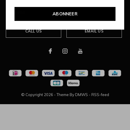
Over ons
ABONNEER
CALL US
EMAIL US
© Copyright
2026
- Theme By
DMWS
-
RSS-feed