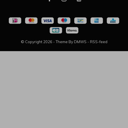
© Copyright
2026
- Theme By
DMWS
-
RSS-feed