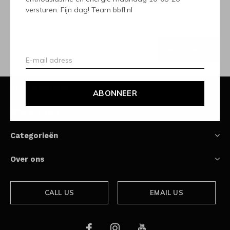
versturen. Fijn dag! Team bbfl.nl
Ontvang de nieuwste aanbiedingen en promoties
ABONNEER
Klantenservice
ABONNEER
Mijn account
Categorieën
Over ons
CALL US
EMAIL US