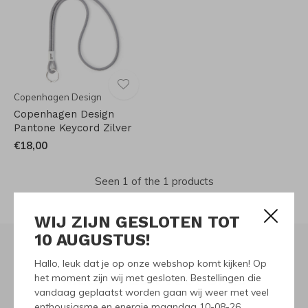
Copenhagen Design
Copenhagen Design
Pantone Keycord Zilver
€18,00
Seen 1 of the 1 products
WIJ ZIJN GESLOTEN TOT
10 AUGUSTUS!
Hallo, leuk dat je op onze webshop komt kijken! Op
Meld je aan voor onze
het moment zijn wij met gesloten. Bestellingen die
vandaag geplaatst worden gaan wij weer met veel
nieuwsbrief
enthousiasme en energie maandag 10-08-26