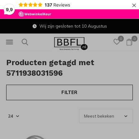
×
137
Reviews
9,9
Wij zijn gesloten tot 10 Augustus
0
0
Producten getagd met
5711938031596
FILTER