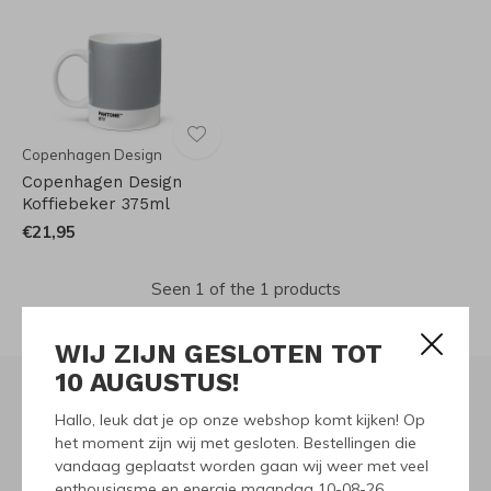
Copenhagen Design
Copenhagen Design
Koffiebeker 375ml
€21,95
Seen 1 of the 1 products
WIJ ZIJN GESLOTEN TOT
10 AUGUSTUS!
Hallo, leuk dat je op onze webshop komt kijken! Op
Meld je aan voor onze
het moment zijn wij met gesloten. Bestellingen die
vandaag geplaatst worden gaan wij weer met veel
nieuwsbrief
enthousiasme en energie maandag 10-08-26