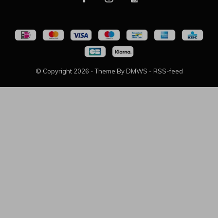
© Copyright
2026
- Theme By
DMWS
-
RSS-feed