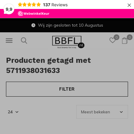
×
137
Reviews
9,9
Wij zijn gesloten tot 10 Augustus
0
0
Producten getagd met
5711938031633
FILTER