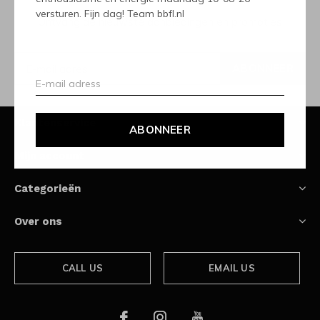
versturen. Fijn dag! Team bbfl.nl
Ontvang de nieuwste aanbiedingen en promoties
ABONNEER
Klantenservice
ABONNEER
Mijn account
Categorieën
Over ons
CALL US
EMAIL US