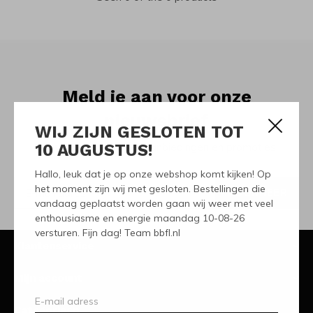
Meld je aan voor onze
nieuwsbrief
WIJ ZIJN GESLOTEN TOT
10 AUGUSTUS!
Ontvang de nieuwste aanbiedingen en promoties
Hallo, leuk dat je op onze webshop komt kijken! Op
het moment zijn wij met gesloten. Bestellingen die
ABONNEER
vandaag geplaatst worden gaan wij weer met veel
enthousiasme en energie maandag 10-08-26
versturen. Fijn dag! Team bbfl.nl
Klantenservice
Mijn account
Categorieën