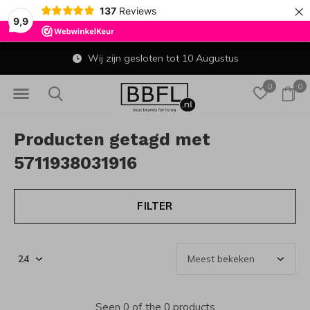
×
137
Reviews
9,9
Wij zijn gesloten tot 10 Augustus
0
0
Producten getagd met
5711938031916
FILTER
Seen 0 of the 0 products