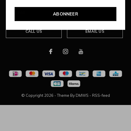
Over ons
ABONNEER
CALL US
EMAIL US
© Copyright
2026
- Theme By
DMWS
-
RSS-feed