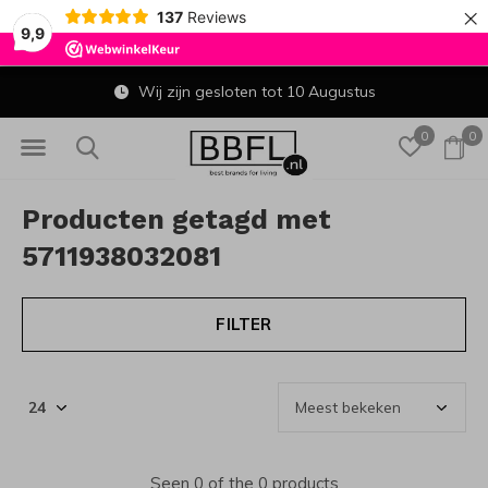
×
137
Reviews
9,9
Wij zijn gesloten tot 10 Augustus
0
0
Producten getagd met
5711938032081
FILTER
Seen 0 of the 0 products