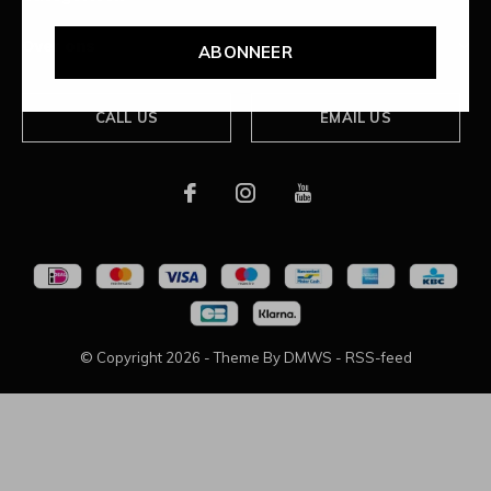
Over ons
ABONNEER
CALL US
EMAIL US
© Copyright
2026
- Theme By
DMWS
-
RSS-feed