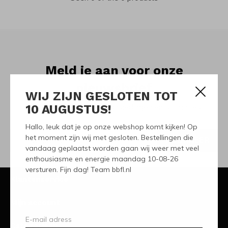
Meld je aan voor onze
nieuwsbrief
WIJ ZIJN GESLOTEN TOT
10 AUGUSTUS!
Ontvang de nieuwste aanbiedingen en promoties
Hallo, leuk dat je op onze webshop komt kijken! Op
het moment zijn wij met gesloten. Bestellingen die
ABONNEER
vandaag geplaatst worden gaan wij weer met veel
enthousiasme en energie maandag 10-08-26
versturen. Fijn dag! Team bbfl.nl
Klantenservice
Mijn account
Categorieën