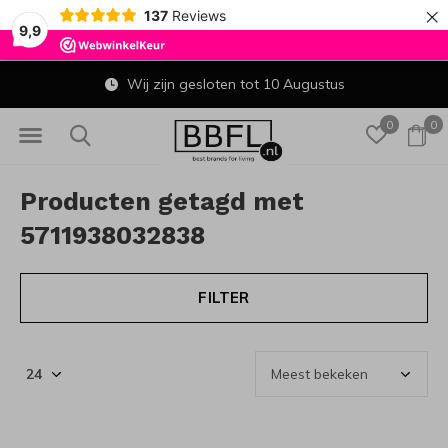
×
137
Reviews
9,9
Wij zijn gesloten tot 10 Augustus
0
0
Producten getagd met
5711938032838
FILTER