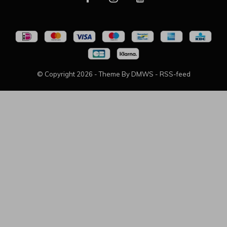
© Copyright
2026
- Theme By
DMWS
-
RSS-feed