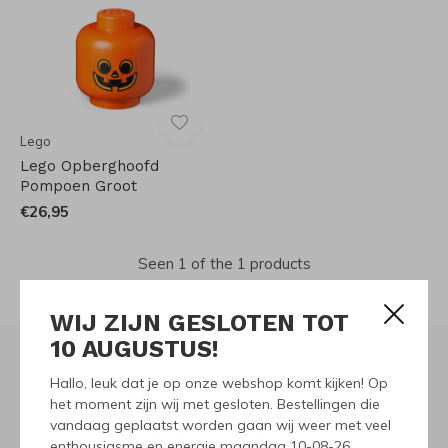
Lego
Lego Opberghoofd
Pompoen Groot
€26,95
Seen 1 of the 1 products
WIJ ZIJN GESLOTEN TOT
10 AUGUSTUS!
Hallo, leuk dat je op onze webshop komt kijken! Op
Meld je aan voor onze
het moment zijn wij met gesloten. Bestellingen die
vandaag geplaatst worden gaan wij weer met veel
nieuwsbrief
enthousiasme en energie maandag 10-08-26