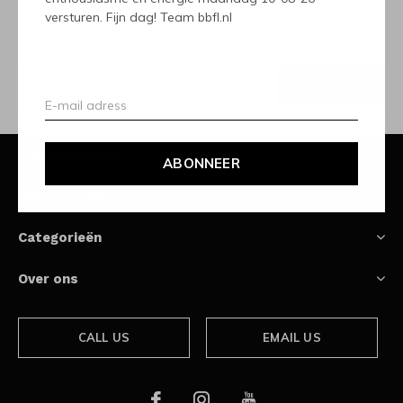
versturen. Fijn dag! Team bbfl.nl
Ontvang de nieuwste aanbiedingen en promoties
ABONNEER
Klantenservice
ABONNEER
Mijn account
Categorieën
Over ons
CALL US
EMAIL US