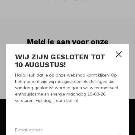
Meld je aan voor onze
nieuwsbrief
WIJ ZIJN GESLOTEN TOT
10 AUGUSTUS!
Ontvang de nieuwste aanbiedingen en promoties
Hallo, leuk dat je op onze webshop komt kijken! Op
het moment zijn wij met gesloten. Bestellingen die
ABONNEER
vandaag geplaatst worden gaan wij weer met veel
enthousiasme en energie maandag 10-08-26
versturen. Fijn dag! Team bbfl.nl
Klantenservice
Mijn account
Categorieën