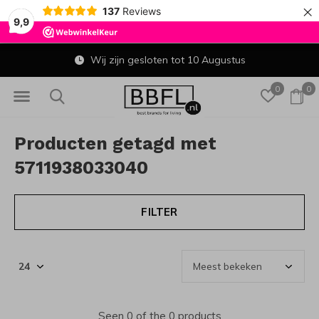
×
137
Reviews
9,9
Wij zijn gesloten tot 10 Augustus
0
0
Producten getagd met
5711938033040
FILTER
Seen 0 of the 0 products