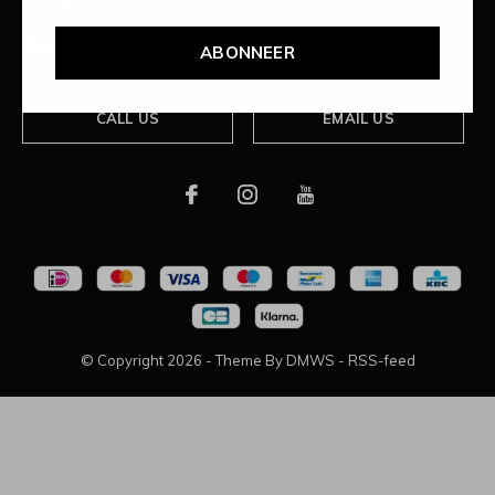
Over ons
ABONNEER
CALL US
EMAIL US
© Copyright
2026
- Theme By
DMWS
-
RSS-feed