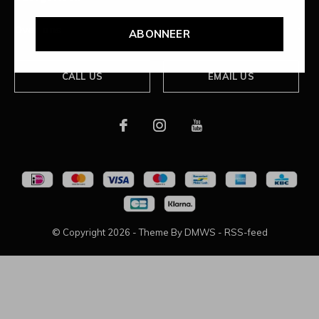
Over ons
ABONNEER
CALL US
EMAIL US
© Copyright
2026
- Theme By
DMWS
-
RSS-feed