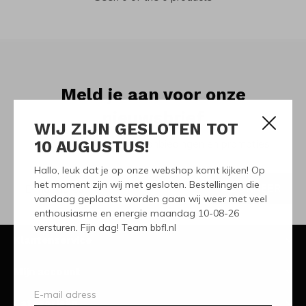
Meld je aan voor onze
nieuwsbrief
WIJ ZIJN GESLOTEN TOT
10 AUGUSTUS!
Ontvang de nieuwste aanbiedingen en promoties
Hallo, leuk dat je op onze webshop komt kijken! Op
het moment zijn wij met gesloten. Bestellingen die
ABONNEER
vandaag geplaatst worden gaan wij weer met veel
enthousiasme en energie maandag 10-08-26
versturen. Fijn dag! Team bbfl.nl
Klantenservice
Mijn account
Categorieën