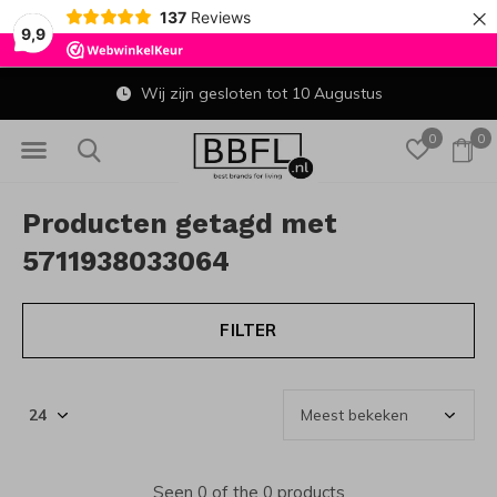
×
137
Reviews
9,9
Wij zijn gesloten tot 10 Augustus
0
0
Producten getagd met
5711938033064
FILTER
Seen 0 of the 0 products