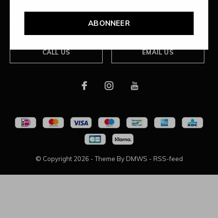
Over ons
ABONNEER
CALL US
EMAIL US
© Copyright
2026
- Theme By
DMWS
-
RSS-feed