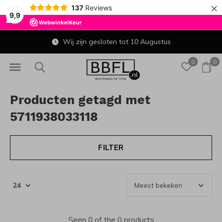
×
137
Reviews
9,9
Wij zijn gesloten tot 10 Augustus
0
0
Producten getagd met
5711938033118
FILTER
Seen 0 of the 0 products