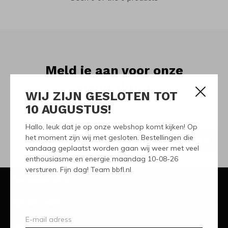
Meld je aan voor onze
nieuwsbrief
WIJ ZIJN GESLOTEN TOT
10 AUGUSTUS!
Ontvang de nieuwste aanbiedingen en promoties
Hallo, leuk dat je op onze webshop komt kijken! Op
het moment zijn wij met gesloten. Bestellingen die
ABONNEER
vandaag geplaatst worden gaan wij weer met veel
enthousiasme en energie maandag 10-08-26
versturen. Fijn dag! Team bbfl.nl
Klantenservice
Mijn account
Categorieën