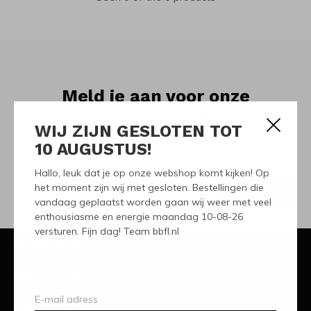
Meld je aan voor onze
nieuwsbrief
WIJ ZIJN GESLOTEN TOT
10 AUGUSTUS!
Ontvang de nieuwste aanbiedingen en promoties
Hallo, leuk dat je op onze webshop komt kijken! Op
het moment zijn wij met gesloten. Bestellingen die
ABONNEER
vandaag geplaatst worden gaan wij weer met veel
enthousiasme en energie maandag 10-08-26
versturen. Fijn dag! Team bbfl.nl
Klantenservice
Mijn account
Categorieën