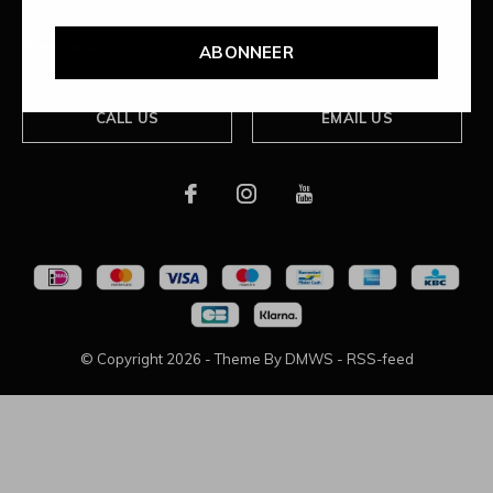
Over ons
ABONNEER
CALL US
EMAIL US
© Copyright
2026
- Theme By
DMWS
-
RSS-feed