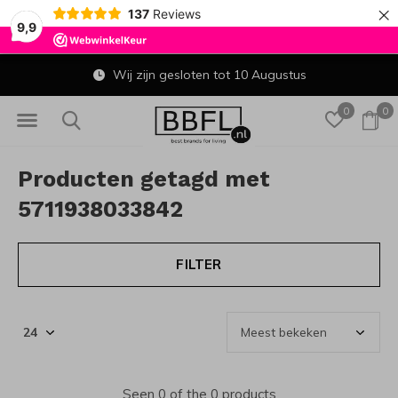
×
137
Reviews
9,9
Wij zijn gesloten tot 10 Augustus
0
0
Producten getagd met
5711938033842
FILTER
Seen 0 of the 0 products