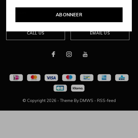
Over ons
ABONNEER
CALL US
EMAIL US
© Copyright
2026
- Theme By
DMWS
-
RSS-feed