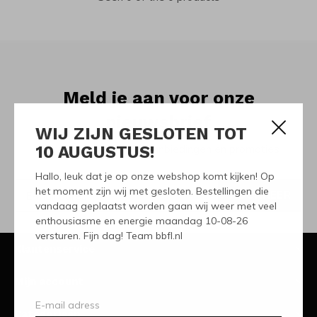
Meld je aan voor onze
nieuwsbrief
WIJ ZIJN GESLOTEN TOT
10 AUGUSTUS!
Ontvang de nieuwste aanbiedingen en promoties
Hallo, leuk dat je op onze webshop komt kijken! Op
het moment zijn wij met gesloten. Bestellingen die
ABONNEER
vandaag geplaatst worden gaan wij weer met veel
enthousiasme en energie maandag 10-08-26
versturen. Fijn dag! Team bbfl.nl
Klantenservice
Mijn account
Categorieën