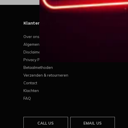
Klantenservice
Mijn
Over ons
Regis
Algemene voorwaarden
Mijn b
Disclaimer
Mijn t
Privacy Policy
Mijn v
Betaalmethoden
Verzenden & retourneren
Contact
Klachten
FAQ
CALL US
EMAIL US