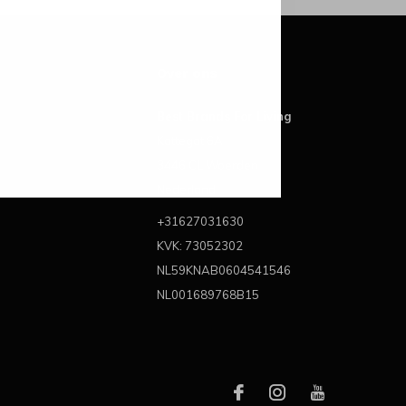
Over ons
Best Brands For Living
Kattegat 6A
3446 CL Woerden
Nederland
+31627031630
KVK: 73052302
NL59KNAB0604541546
NL001689768B15