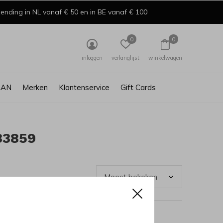
ending in NL vanaf € 50 en in BE vanaf € 100
0
0
inloggen
verlanglijst
winkelwagen
AAN
Merken
Klantenservice
Gift Cards
33859