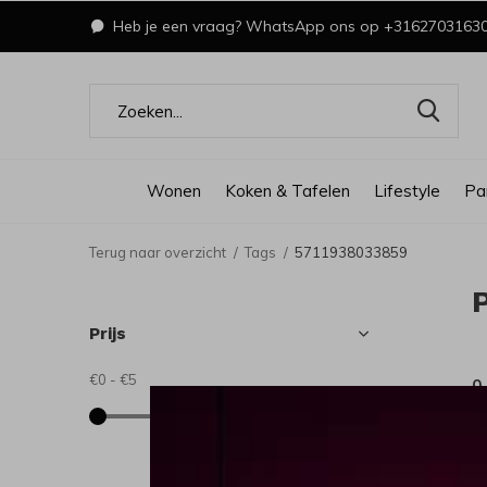
Heb je een vraag? WhatsApp ons op +3162703163
Wonen
Koken & Tafelen
Lifestyle
Pa
Terug naar overzicht
Tags
5711938033859
Prijs
€0
-
€5
0