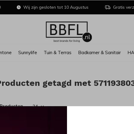
0
Wij zijn gesloten tot 10 Augustus
Gratis verz
ntone
Sunnylife
Tuin & Terras
Badkamer & Sanitair
H
Producten getagd met 57119380
 Producten