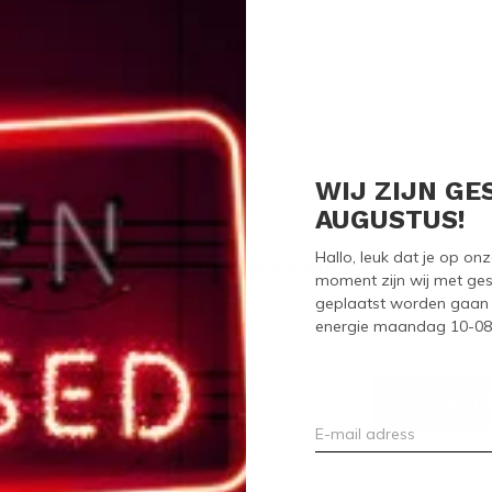
Seen 0 of the 0 pr
WIJ ZIJN GE
AUGUSTUS!
Hallo, leuk dat je op o
Meld je aan voor onze nieuwsbrief
moment zijn wij met ges
geplaatst worden gaan 
Ontvang de nieuwste aanbiedingen en promoties
energie maandag 10-08-2
ABON