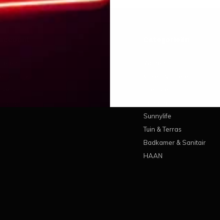
 account
Categorieën
treren
Wonen
estellingen
Koken & Tafelen
ickets
Lifestyle
erlanglijst
Pantone
Sunnylife
Tuin & Terras
Badkamer & Sanitair
HAAN