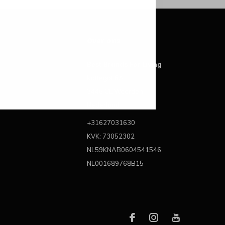
Over ons
Best Brands For Living
Kattegat 6A
3446 CL Woerden
Nederland
+31627031630
KVK: 73052302
NL59KNAB0604541546
NL001689768B15