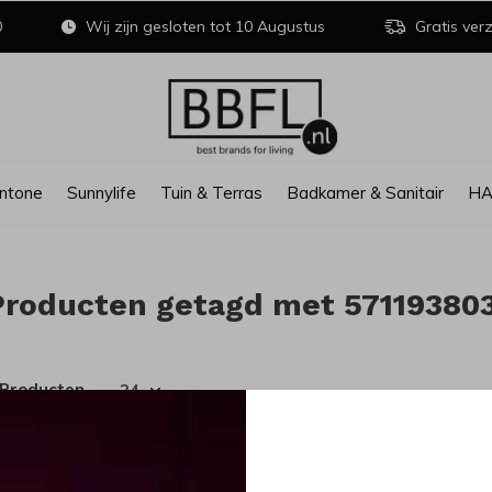
0
Wij zijn gesloten tot 10 Augustus
Gratis verz
ntone
Sunnylife
Tuin & Terras
Badkamer & Sanitair
H
Producten getagd met 57119380
 Producten