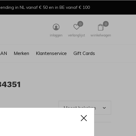
ending in NL vanaf € 50 en in BE vanaf € 100
0
0
inloggen
verlanglijst
winkelwagen
AAN
Merken
Klantenservice
Gift Cards
34351