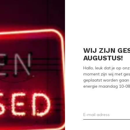
Seen 0 of the 0 pr
WIJ ZIJN GE
AUGUSTUS!
Hallo, leuk dat je op o
Meld je aan voor onze nieuwsbrief
moment zijn wij met ges
geplaatst worden gaan 
Ontvang de nieuwste aanbiedingen en promoties
energie maandag 10-08-2
ABON