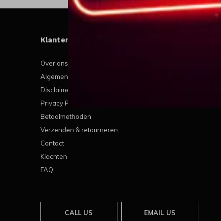
Klantenservice
Mijn
Over ons
Regis
Algemene voorwaarden
Mijn b
Disclaimer
Mijn t
Privacy Policy
Mijn v
Betaalmethoden
Verzenden & retourneren
Contact
Klachten
FAQ
CALL US
EMAIL US