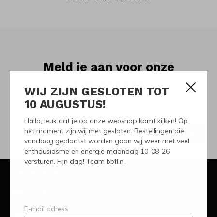
Meld je aan voor onze
nieuwsbrief
WIJ ZIJN GESLOTEN TOT
10 AUGUSTUS!
Ontvang de nieuwste aanbiedingen en promoties
Hallo, leuk dat je op onze webshop komt kijken! Op
het moment zijn wij met gesloten. Bestellingen die
ABONNEER
vandaag geplaatst worden gaan wij weer met veel
enthousiasme en energie maandag 10-08-26
versturen. Fijn dag! Team bbfl.nl
Klantenservice
Mijn account
Categorieën