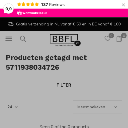
×
137
Reviews
9,9
Gratis verzending in NL vanaf € 50 en in BE vanaf € 100
0
0
Producten getagd met
5711938034726
FILTER
Seen 0 of the 0 products