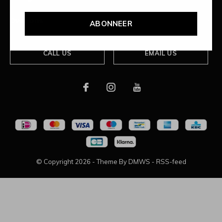
Over ons
ABONNEER
CALL US
EMAIL US
© Copyright
2026
- Theme By
DMWS
-
RSS-feed