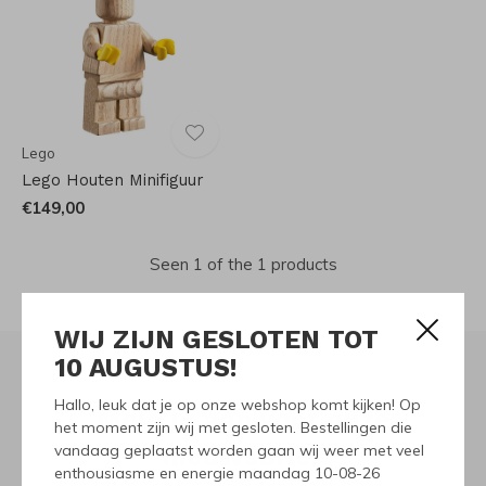
Lego
Lego Houten Minifiguur
€149,00
Seen 1 of the 1 products
WIJ ZIJN GESLOTEN TOT
10 AUGUSTUS!
Hallo, leuk dat je op onze webshop komt kijken! Op
Meld je aan voor onze
het moment zijn wij met gesloten. Bestellingen die
vandaag geplaatst worden gaan wij weer met veel
nieuwsbrief
enthousiasme en energie maandag 10-08-26