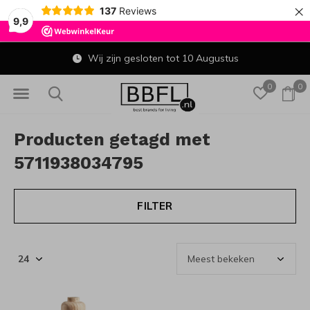
×
137
Reviews
9,9
Wij zijn gesloten tot 10 Augustus
0
0
Producten getagd met
5711938034795
FILTER