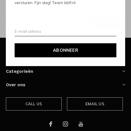
versturen. Fijn dag! Team bbfl.nl
Ontvang de nieuwste aanbiedingen en promoties
ABONNEER
Klantenservice
ABONNEER
Mijn account
Categorieën
Over ons
CALL US
EMAIL US