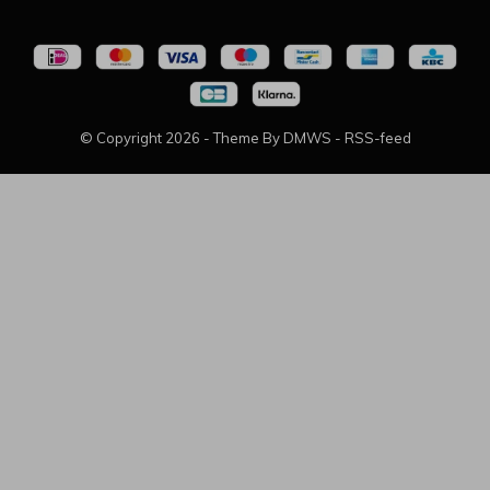
© Copyright
2026
- Theme By
DMWS
-
RSS-feed