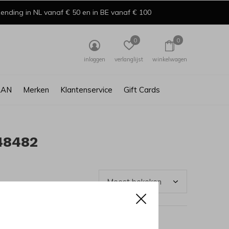
ending in NL vanaf € 50 en in BE vanaf € 100
0
0
inloggen
verlanglijst
winkelwagen
AAN
Merken
Klantenservice
Gift Cards
48482