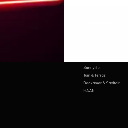
 account
Categorieën
treren
Wonen
estellingen
Koken & Tafelen
ickets
Lifestyle
erlanglijst
Pantone
Sunnylife
Tuin & Terras
Badkamer & Sanitair
HAAN