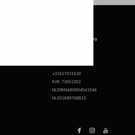
Over ons
Best Brands For Living
Kattegat 6A
3446 CL Woerden
Nederland
+31627031630
KVK: 73052302
NL59KNAB0604541546
NL001689768B15