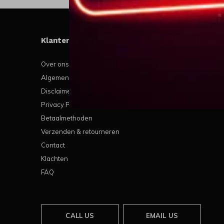
Klantenservice
Mijn
Over ons
Regis
Algemene voorwaarden
Mijn b
Disclaimer
Mijn t
Privacy Policy
Mijn v
Betaalmethoden
Verzenden & retourneren
Contact
Klachten
FAQ
CALL US
EMAIL US