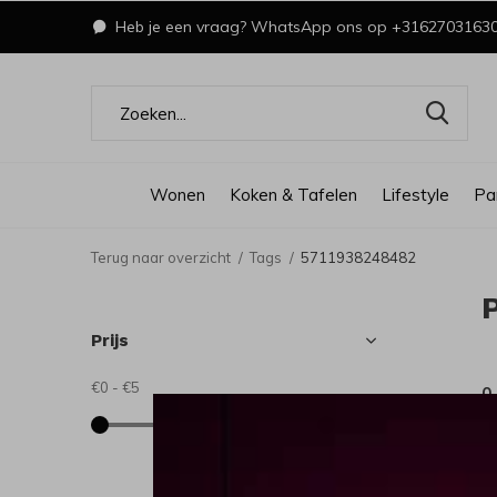
Heb je een vraag? WhatsApp ons op +3162703163
Wonen
Koken & Tafelen
Lifestyle
Pa
Terug naar overzicht
Tags
5711938248482
Prijs
€0
-
€5
0