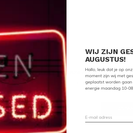
Seen 0 of the 0 pr
WIJ ZIJN GE
AUGUSTUS!
Hallo, leuk dat je op o
Meld je aan voor onze nieuwsbrief
moment zijn wij met ges
geplaatst worden gaan 
Ontvang de nieuwste aanbiedingen en promoties
energie maandag 10-08-2
ABON