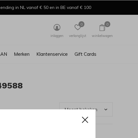
ending in NL vanaf € 50 en in BE vanaf € 100
0
0
inloggen
verlanglijst
winkelwagen
AAN
Merken
Klantenservice
Gift Cards
49588