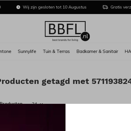
0
Wij zijn gesloten tot 10 Augustus
Gratis verz
ntone
Sunnylife
Tuin & Terras
Badkamer & Sanitair
H
Producten getagd met 57119382
 Producten