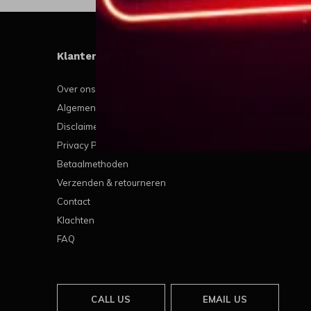
Klantenservice
Mijn
Over ons
Regis
Algemene voorwaarden
Mijn b
Disclaimer
Mijn t
Privacy Policy
Mijn v
Betaalmethoden
Verzenden & retourneren
Contact
Klachten
FAQ
CALL US
EMAIL US