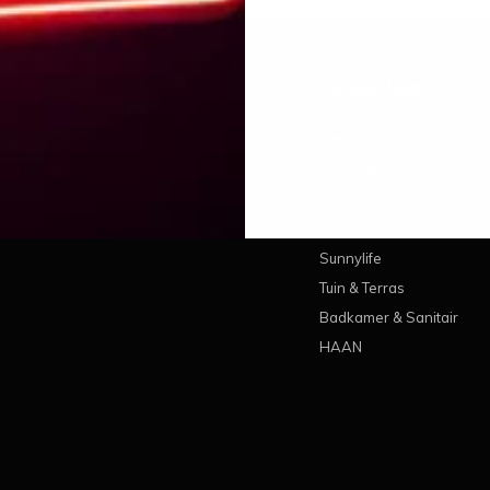
 account
Categorieën
treren
Wonen
estellingen
Koken & Tafelen
ickets
Lifestyle
erlanglijst
Pantone
Sunnylife
Tuin & Terras
Badkamer & Sanitair
HAAN