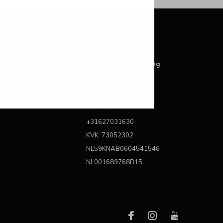
Over ons
Best Brands For Living
Kattegat 6A
3446 CL Woerden
Nederland
+31627031630
KVK: 73052302
NL59KNAB0604541546
NL001689768B15