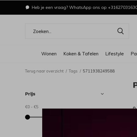
Heb je een vraag? WhatsApp ons op +3162703163
Wonen
Koken & Tafelen
Lifestyle
Pa
Terug naar overzicht
Tags
5711938249588
Prijs
€0
-
€5
0