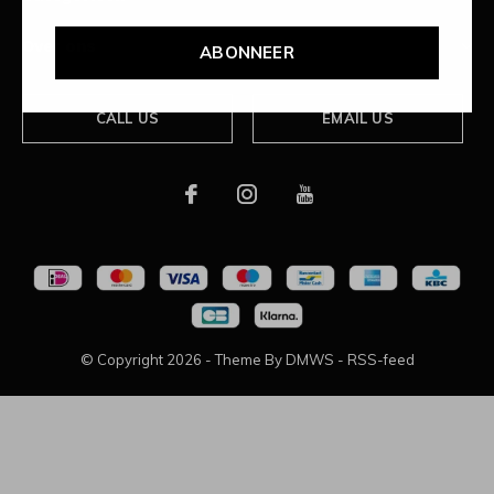
Over ons
ABONNEER
CALL US
EMAIL US
© Copyright
2026
- Theme By
DMWS
-
RSS-feed