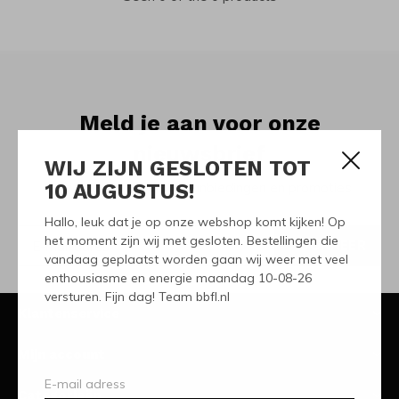
Meld je aan voor onze
nieuwsbrief
WIJ ZIJN GESLOTEN TOT
10 AUGUSTUS!
Ontvang de nieuwste aanbiedingen en promoties
Hallo, leuk dat je op onze webshop komt kijken! Op
het moment zijn wij met gesloten. Bestellingen die
ABONNEER
vandaag geplaatst worden gaan wij weer met veel
enthousiasme en energie maandag 10-08-26
versturen. Fijn dag! Team bbfl.nl
Klantenservice
Mijn account
Categorieën