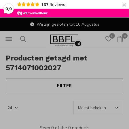
×
137
Reviews
9,9
Wij zijn gesloten tot 10 Augustus
0
0
Producten getagd met
5714071002027
FILTER
Seen 0 of the 0 products