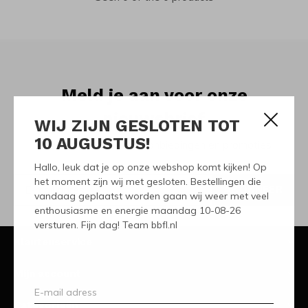
Meld je aan voor onze
nieuwsbrief
WIJ ZIJN GESLOTEN TOT
10 AUGUSTUS!
Ontvang de nieuwste aanbiedingen en promoties
Hallo, leuk dat je op onze webshop komt kijken! Op
het moment zijn wij met gesloten. Bestellingen die
ABONNEER
vandaag geplaatst worden gaan wij weer met veel
enthousiasme en energie maandag 10-08-26
versturen. Fijn dag! Team bbfl.nl
Klantenservice
Mijn account
Categorieën