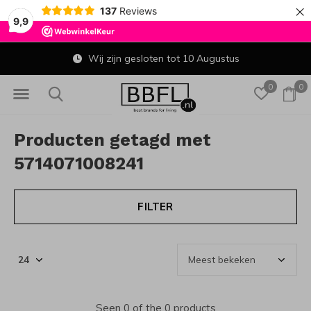
×
137
Reviews
9,9
Wij zijn gesloten tot 10 Augustus
0
0
Producten getagd met
5714071008241
FILTER
Seen 0 of the 0 products