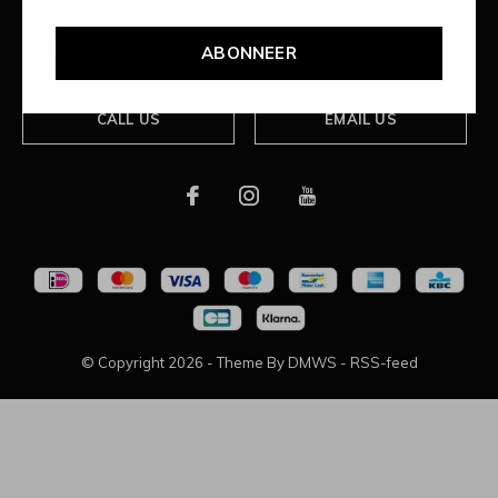
Over ons
ABONNEER
CALL US
EMAIL US
© Copyright
2026
- Theme By
DMWS
-
RSS-feed