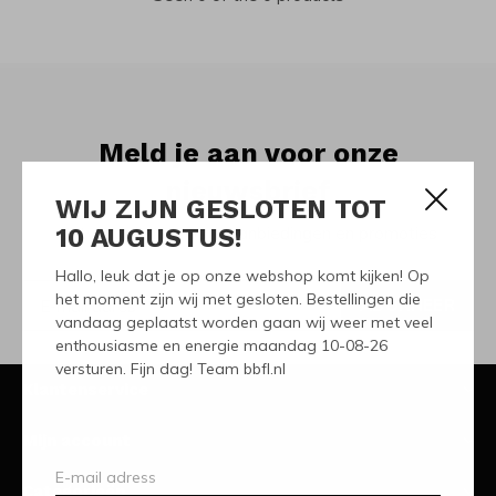
Meld je aan voor onze
nieuwsbrief
WIJ ZIJN GESLOTEN TOT
10 AUGUSTUS!
Ontvang de nieuwste aanbiedingen en promoties
Hallo, leuk dat je op onze webshop komt kijken! Op
het moment zijn wij met gesloten. Bestellingen die
ABONNEER
vandaag geplaatst worden gaan wij weer met veel
enthousiasme en energie maandag 10-08-26
versturen. Fijn dag! Team bbfl.nl
Klantenservice
Mijn account
Categorieën