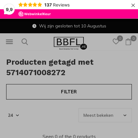
×
137
Reviews
9,9
Wij zijn gesloten tot 10 Augustus
0
0
Producten getagd met
5714071008272
FILTER
Seen 0 of the 0 products