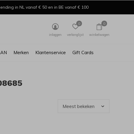
ending in NL vanaf € 50 en in BE vanaf € 100
0
0
inloggen
verlanglijst
winkelwagen
AAN
Merken
Klantenservice
Gift Cards
08685