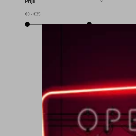
Prijs
€0
-
€35
Yu
Y
M
€