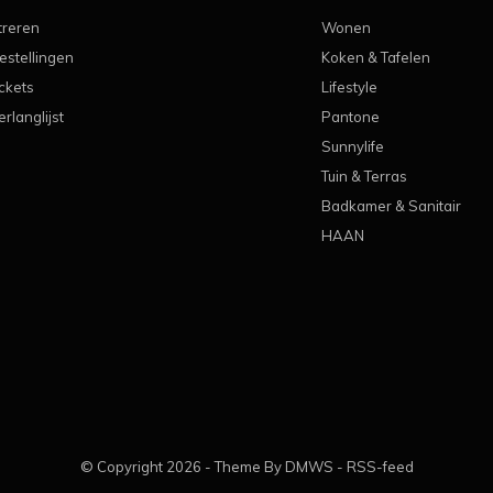
treren
Wonen
estellingen
Koken & Tafelen
ickets
Lifestyle
erlanglijst
Pantone
Sunnylife
Tuin & Terras
Badkamer & Sanitair
HAAN
© Copyright
2026
- Theme By
DMWS
-
RSS-feed