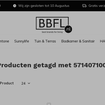
0
Wij zijn gesloten tot 10 Augustus
Gratis verz
ntone
Sunnylife
Tuin & Terras
Badkamer & Sanitair
H
Producten getagd met 57140710
 Product