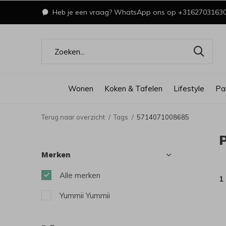
Heb je een vraag? WhatsApp ons op +3162703163
Wonen
Koken & Tafelen
Lifestyle
Pa
Terug naar overzicht
Tags
5714071008685
Merken
Alle merken
1
Yummii Yummii