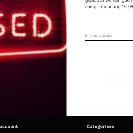
geplaatst worden gaan 
energie maandag 10-08-2
Meld je aan voor onze nieuwsbrief
Ontvang de nieuwste aanbiedingen en promoties
ABON
 account
Categorieën