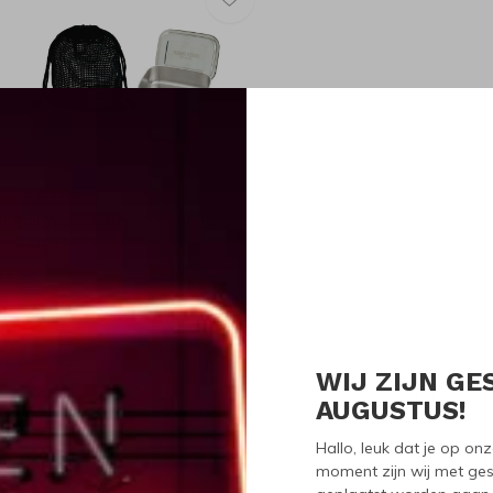
mmii Yummii
ummii Yummii Bento Lunchbox
edium +1
33,95
WIJ ZIJN GE
Seen 1 of the 1 pr
AUGUSTUS!
Hallo, leuk dat je op o
moment zijn wij met ges