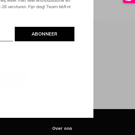
wij weer met veel enthousiasme en
6 versturen. Fijn dag! Team bbfl.nl
ABONNEER
NEER
Over ons