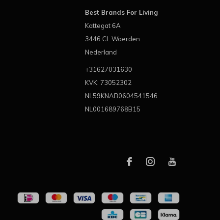
Best Brands For Living
Kattegat 6A
3446 CL Woerden
Nederland
+31627031630
KVK: 73052302
NL59KNAB0604541546
NL001689768B15