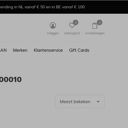
ending in NL vanaf € 50 en in BE vanaf € 100
0
0
inloggen
verlanglijst
winkelwagen
AAN
Merken
Klantenservice
Gift Cards
00010