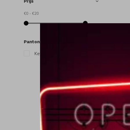
Prijs
€0
-
€20
Pantone
C
Keycord klein
(1)
C
S
€