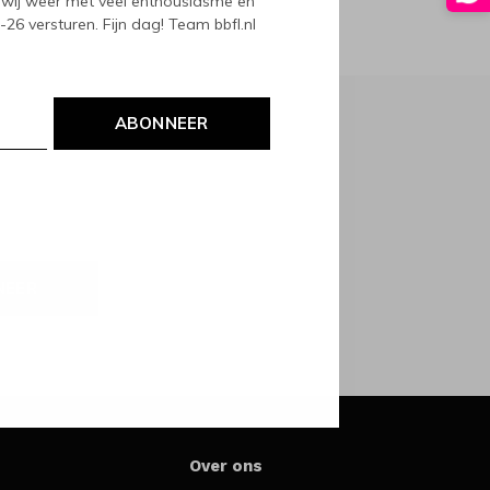
wij weer met veel enthousiasme en
6 versturen. Fijn dag! Team bbfl.nl
ABONNEER
NEER
Over ons