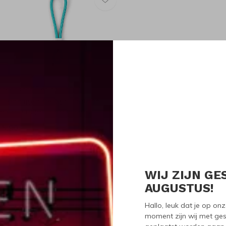
openhagen Design
openhagen Design Pantone
leutelhanger Turquoise
15,90
WIJ ZIJN GE
Seen 1 of the 1 pr
AUGUSTUS!
Hallo, leuk dat je op o
moment zijn wij met ges