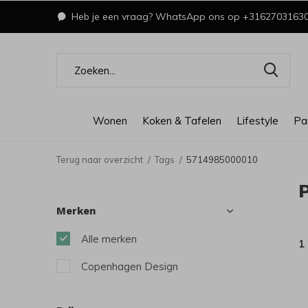
Heb je een vraag? WhatsApp ons op +3162703163
Wonen
Koken & Tafelen
Lifestyle
Pa
Terug naar overzicht
Tags
5714985000010
Merken
Alle merken
1
Copenhagen Design