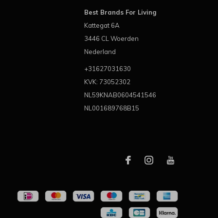
Best Brands For Living
Kattegat 6A
3446 CL Woerden
Nederland
+31627031630
KVK: 73052302
NL59KNAB0604541546
NL001689768B15