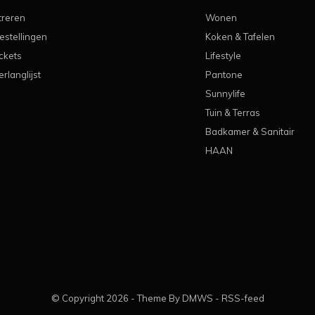
treren
Wonen
estellingen
Koken & Tafelen
ickets
Lifestyle
erlanglijst
Pantone
Sunnylife
Tuin & Terras
Badkamer & Sanitair
HAAN
© Copyright
2026
- Theme By
DMWS
-
RSS-feed