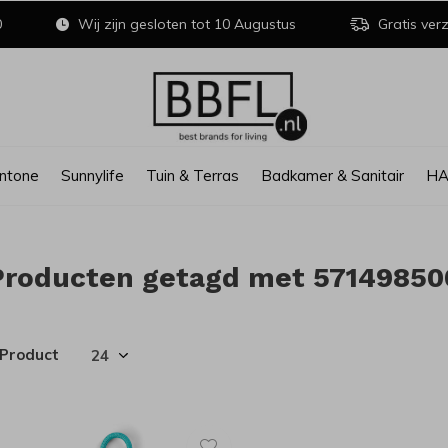
0
Wij zijn gesloten tot 10 Augustus
Gratis verz
ntone
Sunnylife
Tuin & Terras
Badkamer & Sanitair
H
Producten getagd met 57149850
 Product