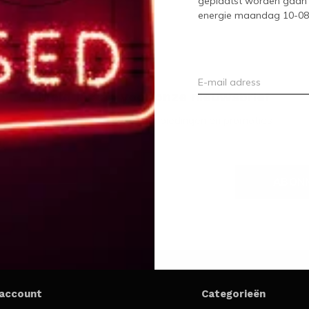
geplaatst worden gaan 
energie maandag 10-08-2
Meld je aan voor onze nieuwsbrief
Ontvang de nieuwste aanbiedingen en promoties
ABON
 account
Categorieën